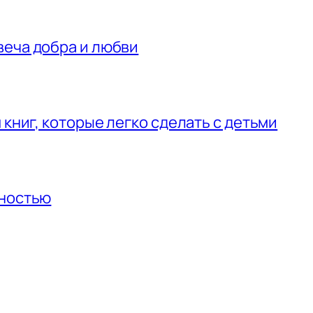
веча добра и любви
 книг, которые легко сделать с детьми
нностью