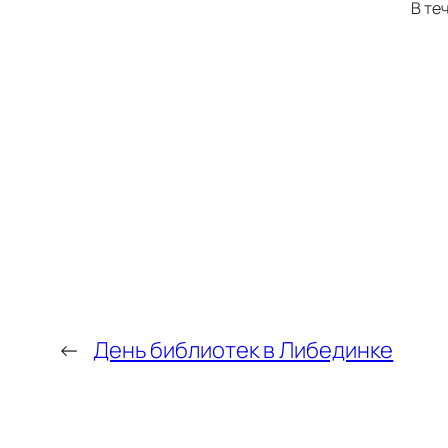
В те
←
День библиотек в Либединке