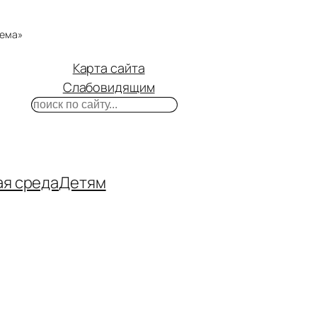
тема»
Карта сайта
Слабовидящим
Поиск
m
ube
нтакте
ая среда
Детям