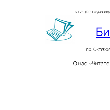
Перейти
к
МКУ "ЦБС" | Муницип
содержимому
Би
пр. Октября
О нас
Читате