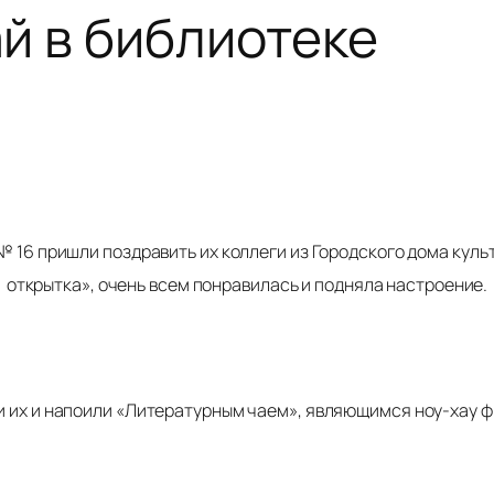
й в библиотеке
 № 16 пришли поздравить их коллеги из Городского дома кул
открытка», очень всем понравилась и подняла настроение.
и их и напоили «Литературным чаем», являющимся ноу-хау 