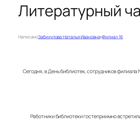
Литературный ча
Написано
Забихулова Наталья Ивановна
в
Филиал 16
Сегодня, в День библиотек, сотрудников филиала
Работники библиотеки гостеприимно встретил