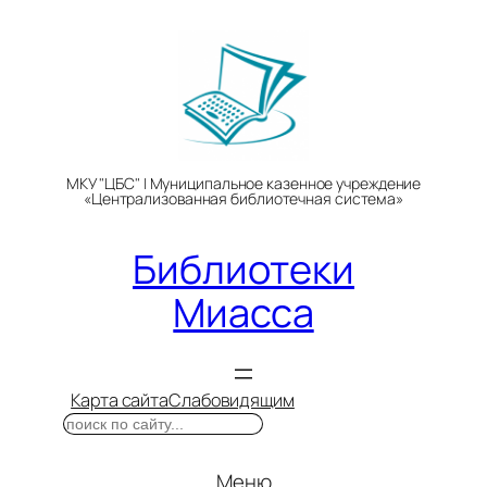
Перейти
к
содержимому
МКУ "ЦБС" | Муниципальное казенное учреждение
«Централизованная библиотечная система»
Библиотеки
Миасса
Карта сайта
Слабовидящим
Поиск
Меню