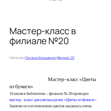
Мастер-класс в
филиале №20
Написано
Оксана Коношенко
в
Филиал 20
Мастер
–
класс
«Цветы
из
бумаги»
16
июл
я
в
библиотеке
–
филиале
№
20
проведен
мастер
–
класс
для
умелых
ручек
«Цветы
из
бумаги».
Занятие
по
изготовлению
цветов
оказалось
очень