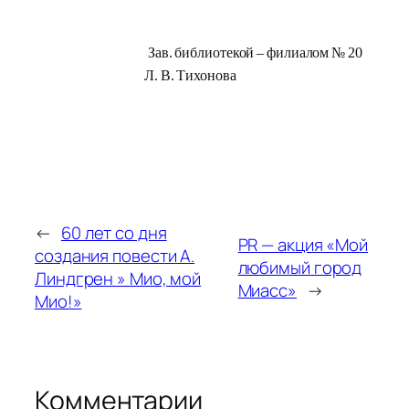
Зав.
библиотекой
–
фи
лиалом
№
20
Л.
В.
Тихонова
←
60 лет со дня
PR — акция «Мой
создания повести А.
любимый город
Линдгрен » Мио, мой
Миасс»
→
Мио!»
Комментарии