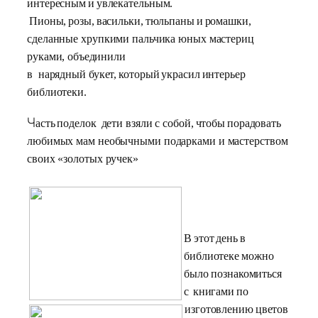
интересным
и
увлекательным.
П
ионы,
розы,
васильки,
тюльпаны
и
ромашки,
сделанные хрупкими пальчика юных мастериц
руками,
объединили
в нарядный
букет,
который
украсил
интерьер
библиотеки.
Ч
асть
поделок дети взяли с собой
,
чтобы
порадовать
любимых
мам необычными подарками и мастерством
своих «золотых ручек»
В
этот
день
в
библиотеке
можно
было
познакомиться
с
книгами
по
из
готовлению
цветов