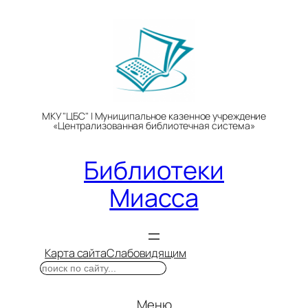
Перейти
к
содержимому
МКУ "ЦБС" | Муниципальное казенное учреждение
«Централизованная библиотечная система»
Библиотеки
Миасса
Карта сайта
Слабовидящим
Поиск
Меню