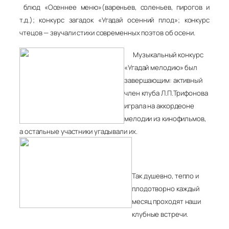
блюд «Осеннее меню»(вареньев, соленьев, пирогов и
т.д.); конкурс загадок «Угадай осенний плод»; конкурс
чтецов — звучали стихи современных поэтов об осени.
Музыкальный конкурс
«Угадай мелодию» был
завершающим: активный
член клуба Л.П.Трифонова
играла на аккордеоне
мелодии из кинофильмов,
а остальные участн
ики угадывали их.
Так д
ушевно, тепло и
плодотворно каждый
месяц проходят наши
клубные встречи.