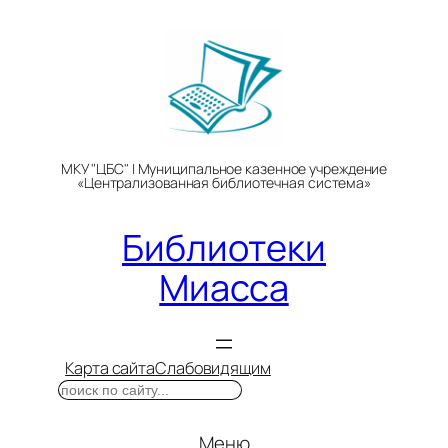
Перейти
к
содержимому
МКУ "ЦБС" | Муниципальное казенное учреждение
«Централизованная библиотечная система»
Библиотеки
Миасса
Карта сайта
Слабовидящим
Поиск
Меню