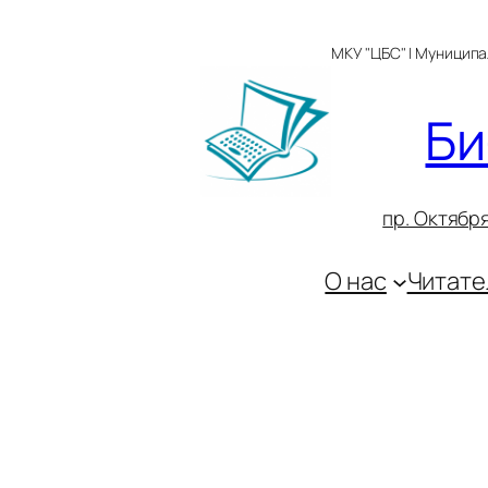
Перейти
к
МКУ "ЦБС" | Муницип
содержимому
Би
пр. Октября
О нас
Читате