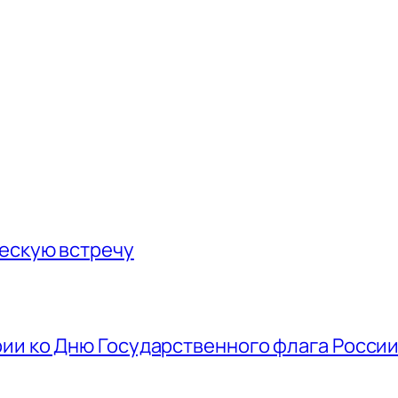
ескую встречу
ии ко Дню Государственного флага Росси