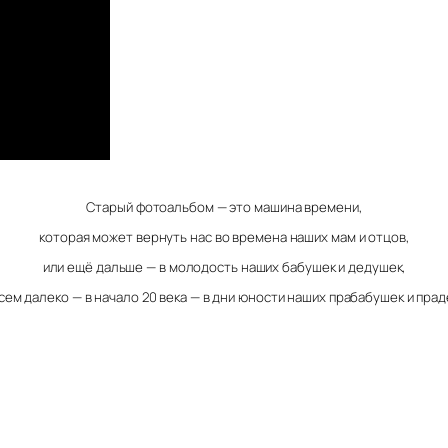
Старый фотоальбом — это машина времени,
которая может вернуть нас во времена наших мам и отцов,
или ещё дальше — в молодость наших бабушек и дедушек,
сем далеко — в начало 20 века — в дни юности наших прабабушек и пра