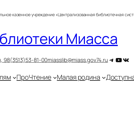
альное казенное учреждение «Централизованная библиотечная сис
блиотеки Миасса
Telegra
YouT
ВКо
, 9
8(3513)53-81-00
miasslib@miass.gov74.ru
лям
ПроЧтение
Малая родина
Доступн