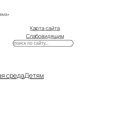
тема»
Карта сайта
Слабовидящим
Поиск
m
ube
нтакте
ая среда
Детям