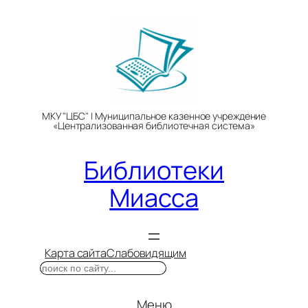
Перейти
к
содержимому
МКУ "ЦБС" | Муниципальное казенное учреждение
«Централизованная библиотечная система»
Библиотеки
Миасса
Карта сайта
Слабовидящим
Поиск
Меню