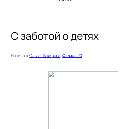
С заботой о детях
Написано
Ольга Шакирова
в
Филиал 20