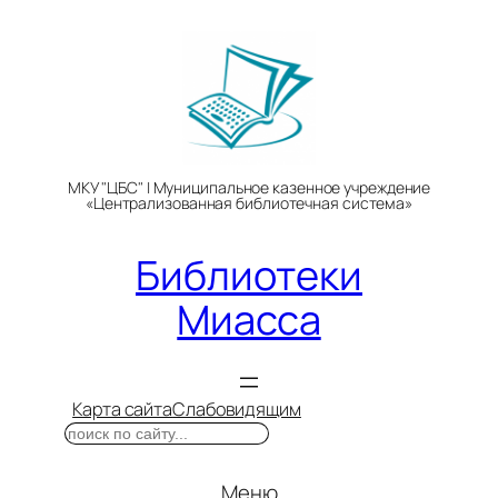
Перейти
к
содержимому
МКУ "ЦБС" | Муниципальное казенное учреждение
«Централизованная библиотечная система»
Библиотеки
Миасса
Карта сайта
Слабовидящим
Поиск
Меню