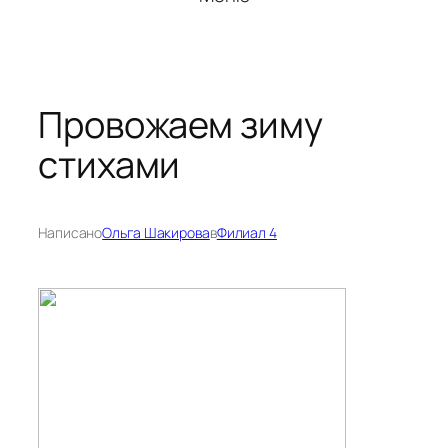
Провожаем зиму
стихами
Написано
Ольга Шакирова
в
Филиал 4