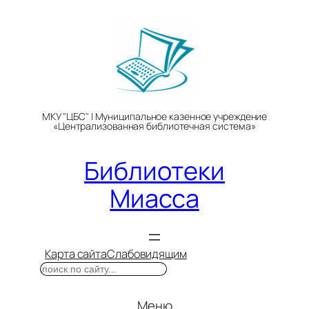
Перейти
к
содержимому
МКУ "ЦБС" | Муниципальное казенное учреждение
«Централизованная библиотечная система»
Библиотеки
Миасса
Карта сайта
Слабовидящим
Поиск
Меню