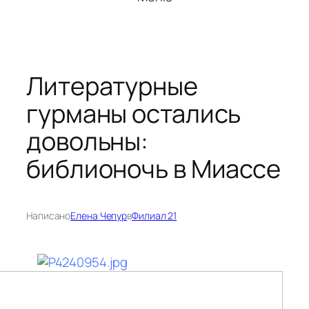
Литературные
гурманы остались
довольны:
библионочь в Миассе
Написано
Елена Чепур
в
Филиал 21