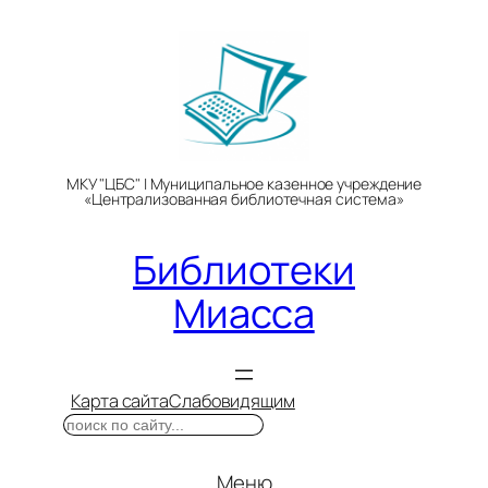
Перейти
к
содержимому
МКУ "ЦБС" | Муниципальное казенное учреждение
«Централизованная библиотечная система»
Библиотеки
Миасса
Карта сайта
Слабовидящим
Поиск
Меню