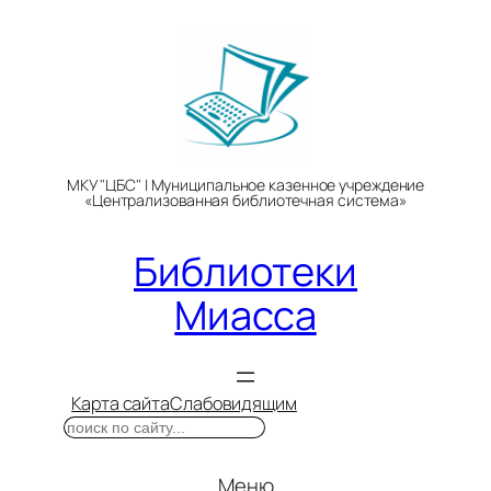
Перейти
к
содержимому
МКУ "ЦБС" | Муниципальное казенное учреждение
«Централизованная библиотечная система»
Библиотеки
Миасса
Карта сайта
Слабовидящим
Поиск
Меню