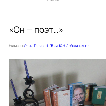
«Он — поэт…»
Написано
Ольга Петина
в
ЦГБ им. Ю.Н. Либединского