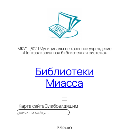
Перейти
к
содержимому
МКУ "ЦБС" | Муниципальное казенное учреждение
«Централизованная библиотечная система»
Библиотеки
Миасса
Карта сайта
Слабовидящим
Поиск
Меню