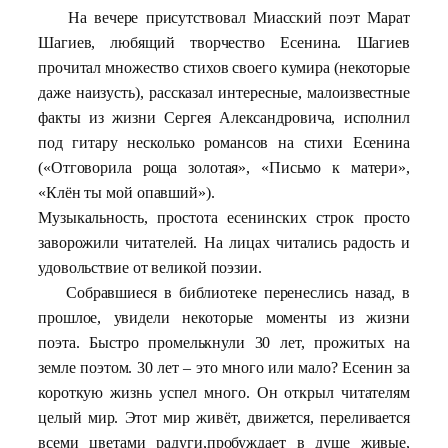
На вечере присутствовал Миасский поэт Марат
Шагиев, любящий творчество Есенина. Шагиев
прочитал множество стихов своего кумира (некоторые
даже наизусть), рассказал интересные, малоизвестные
факты из жизни Сергея Александровича, исполнил
под гитару несколько романсов на стихи Есенина
(«Отговорила роща золотая», «Письмо к матери»,
«Клён ты мой опавший»).
Музыкальность, простота есенинских строк просто
заворожили читателей. На лицах читались радость и
удовольствие от великой поэзии.
Собравшиеся в библиотеке перенеслись назад, в
прошлое, увидели некоторые моменты из жизни
поэта. Быстро промелькнули 30 лет, прожитых на
земле поэтом. 30 лет – это много или мало? Есенин за
короткую жизнь успел много. Он открыл читателям
целый мир. Этот мир живёт, движется, переливается
всеми цветами радуги
,пробуждает в душе живые,