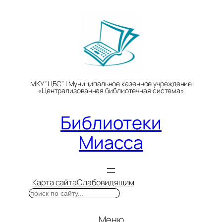
Перейти
к
содержимому
МКУ "ЦБС" | Муниципальное казенное учреждение
«Централизованная библиотечная система»
Библиотеки
Миасса
Карта сайта
Слабовидящим
Поиск
Меню