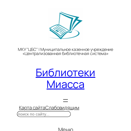
Перейти
к
содержимому
МКУ "ЦБС" | Муниципальное казенное учреждение
«Централизованная библиотечная система»
Библиотеки
Миасса
Карта сайта
Слабовидящим
Поиск
Меню