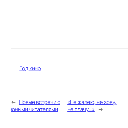
Год кино
←
Новые встречи с
«Не жалею, не зову,
юными читателями
не плачу…»
→