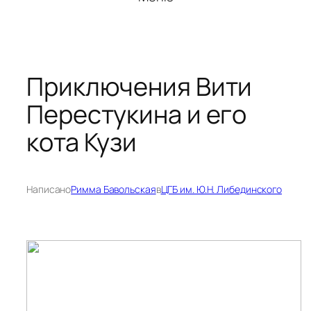
Приключения Вити
Перестукина и его
кота Кузи
Написано
Римма Бавольская
в
ЦГБ им. Ю.Н. Либединского