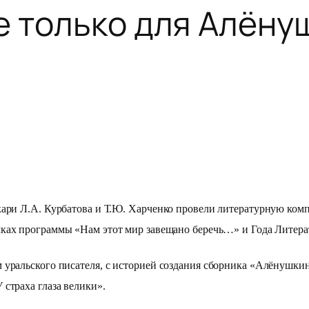
е только для Алёну
кари Л.А. Курбатова и Т.Ю. Харченко провели литературную ко
мках программы «Нам этот мир завещано беречь…» и Года Литера
уральского писателя, с историей создания сборника «Алёнушкины
страха глаза велики».