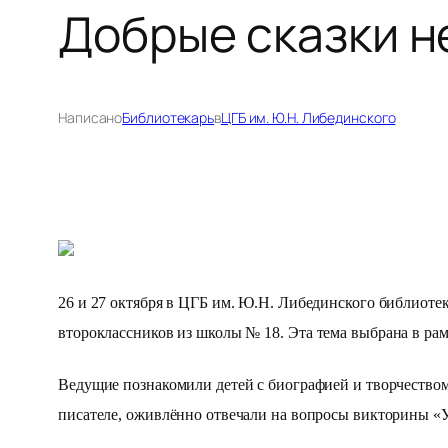
Добрые сказки н
Написано
Библиотекарь
в
ЦГБ им. Ю.Н. Либединского
26 и 27 октября в ЦГБ им. Ю.Н. Либединского библиоте
второклассников из школы № 18.
Эта тема выбрана в ра
Ведущие познакомили детей с биографией и творчеством 
писателе, оживлённо отвечали на вопросы викторины «У 