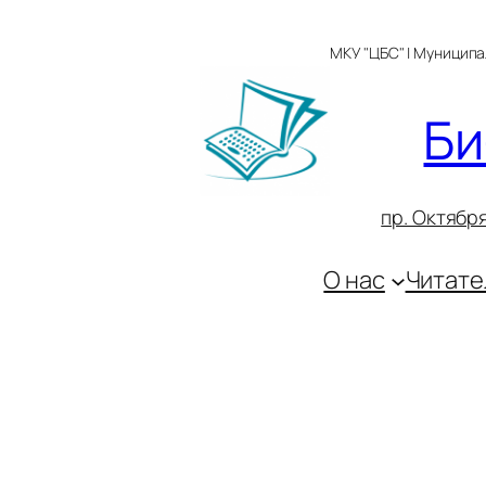
Перейти
к
МКУ "ЦБС" | Муницип
содержимому
Би
пр. Октября
О нас
Читате