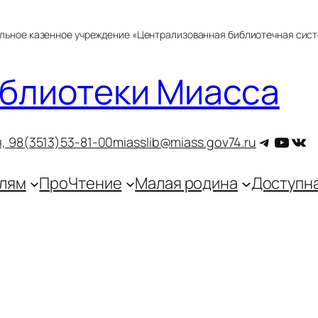
альное казенное учреждение «Централизованная библиотечная сис
блиотеки Миасса
Telegra
YouT
ВКо
, 9
8(3513)53-81-00
miasslib@miass.gov74.ru
лям
ПроЧтение
Малая родина
Доступн