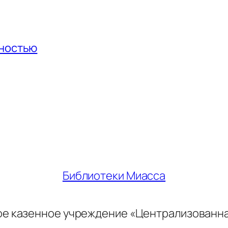
нностью
Библиотеки Миасса
ое казенное учреждение «Централизованн