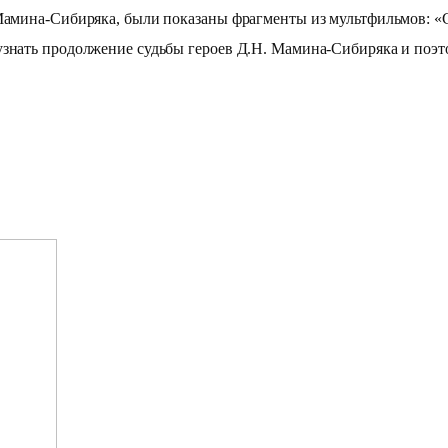
Мамина-Сибиряка, были показаны фрагменты из мультфильмов: «Ск
узнать продолжение судьбы героев Д.Н. Мамина-Сибиряка и поэто