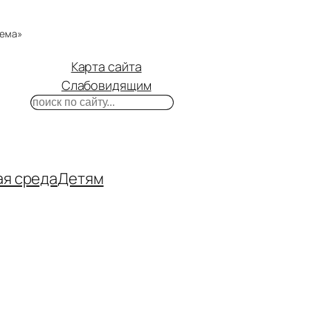
тема»
Карта сайта
Слабовидящим
Поиск
m
ube
нтакте
ая среда
Детям