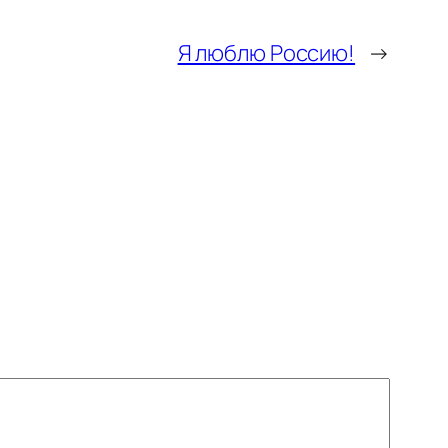
Я люблю Россию!
→