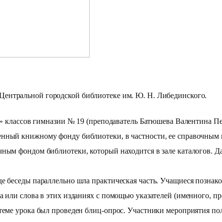
Центральной городской библиотеке им. Ю. Н. Либединского.
8«Б» классов гимназии № 19 (преподаватель Батюшева Валентина
енный книжному фонду библиотеки, в частности, ее справочным 
ным фондом библиотеки, который находится в зале каталогов. Д
е беседы параллельно шла практическая часть. Учащиеся познак
а или слова в этих изданиях с помощью указателей (именного, пр
еме урока был проведен блиц-опрос. Участники мероприятия пол