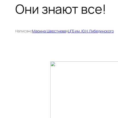
Они знают все!
Написано
Марина Шерстнева
в
ЦГБ им. Ю.Н. Либединского