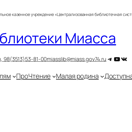
альное казенное учреждение «Централизованная библиотечная сис
блиотеки Миасса
Telegra
YouT
ВКо
, 9
8(3513)53-81-00
miasslib@miass.gov74.ru
лям
ПроЧтение
Малая родина
Доступн