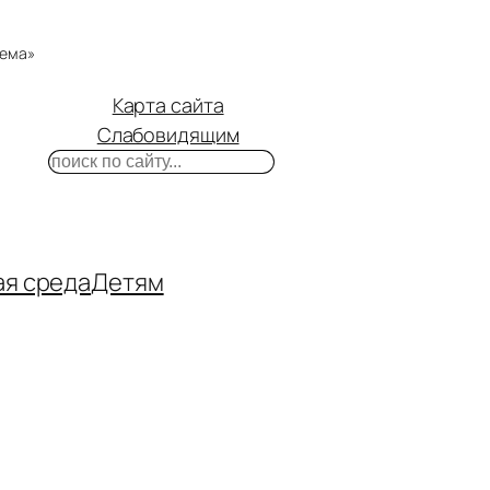
тема»
Карта сайта
Слабовидящим
Поиск
m
ube
нтакте
ая среда
Детям