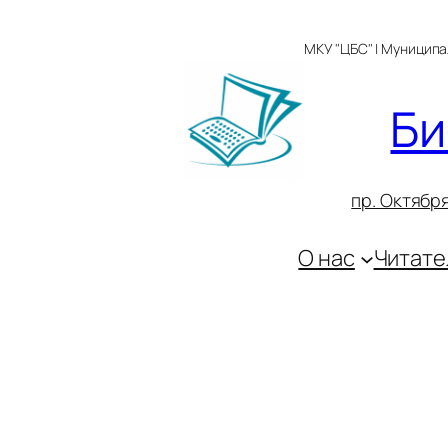
Перейти
к
МКУ "ЦБС" | Муницип
содержимому
Би
пр. Октября
О нас
Читате