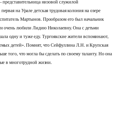
 — представительница низовой служилой
ервая на Урале детская трудовая колония на озере
оспитатель Мартынов. Прообразом его был начальник
ети очень любили Лидию Николаевну. Она с детьми
кушала одну и туже еду. Тургоякские жители вспоминают,
уемых детей». Помнят, что Сейфуллина Л.Н. и Крупская
е того, что могла бы сделать по своему таланту. Но она
ные в многотрудной жизни.