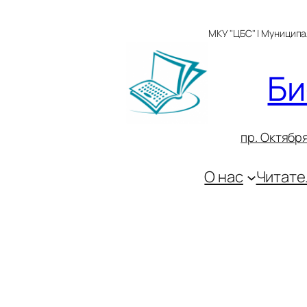
Перейти
к
МКУ "ЦБС" | Муницип
содержимому
Би
пр. Октября
О нас
Читате