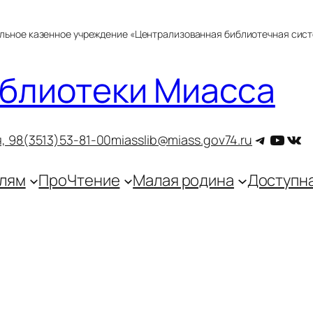
альное казенное учреждение «Централизованная библиотечная сис
блиотеки Миасса
Telegra
YouT
ВКо
, 9
8(3513)53-81-00
miasslib@miass.gov74.ru
лям
ПроЧтение
Малая родина
Доступн