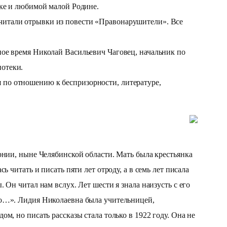
еке и любимой малой Родине.
читали отрывки из повести «Правонарушители». Все
ное время Николай Васильевич Чаговец, начальник по
иотеки.
 по отношению к беспризорности, литературе,
нии, ныне Челябинской области. Мать была крестьянка
 читать и писать пяти лет отроду, а в семь лет писала
Он читал нам вслух. Лет шести я знала наизусть с его
го…». Лидия Николаевна была учительницей,
м, но писать рассказы стала только в 1922 году. Она не