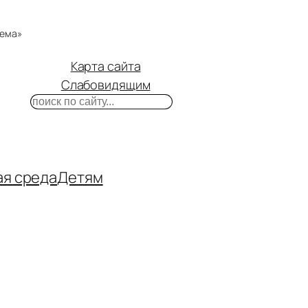
тема»
Карта сайта
Слабовидящим
Поиск
m
ube
нтакте
ая среда
Детям