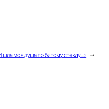
И шла моя душа по битому стеклу…»
→