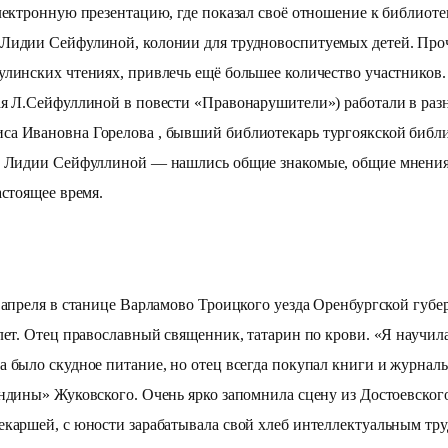
электронную презентацию, где показал своё отношение к библиот
 Лидии Сейфулиной, колонии для трудновоспитуемых детей. Про
улинских чтениях, привлечь ещё большее количество участников.
ая Л.Сейфуллиной в повести «Правонарушители») работали в раз
са Ивановна Горелова , бывший библиотекарь тургоякской библ
 о Лидии Сейфуллиной — нашлись общие знакомые, общие мнения
астоящее время.
преля в станице Варламово Троицкого уезда Оренбургской губер
ет. Отец православный священник, татарин по крови. «Я научилась
было скудное питание, но отец всегда покупал книги и журналы. 
Ундины» Жуковского. Очень ярко запомнила сцену из Достоевско
каршей, с юности зарабатывала свой хлеб интеллектуальным трудо