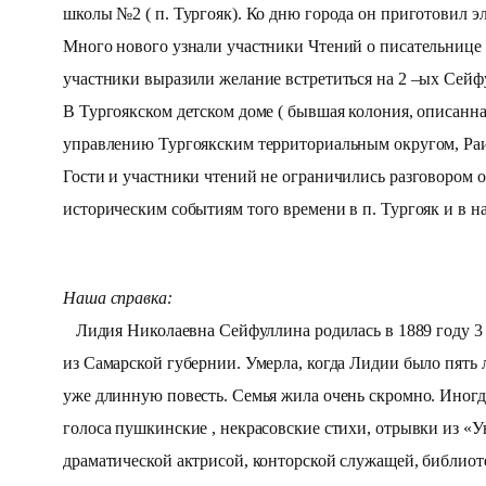
школы №2 ( п. Тургояк). Ко дню города он приготовил 
Много нового узнали участники Чтений о писательнице
участники выразили желание встретиться на 2 –ых Сейф
В Тургоякском детском доме ( бывшая колония, описанн
управлению Тургоякским территориальным округом, Раи
Гости и участники чтений не ограничились разговором
историческим событиям того времени в п. Тургояк и в н
Наша справка:
Лидия Николаевна Сейфуллина родилась в 1889 году 3 а
из Самарской губернии. Умерла, когда Лидии было пять л
уже длинную повесть. Семья жила очень скромно. Иногда 
голоса пушкинские , некрасовские стихи, отрывки из «
драматической актрисой, конторской служащей, библиоте