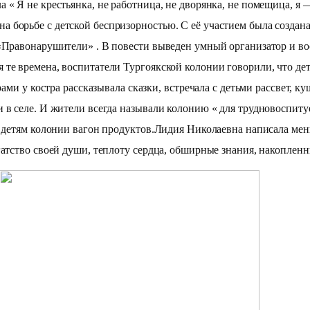
 « Я не крестьянка, не работница, не дворянка, не помещица, я
борьбе с детской беспризорностью. С её участием была создана п
 «Правонарушители» . В повести выведен умный организатор и в
 те времена, воспитатели Тургоякской колонии говорили, что д
рами у костра рассказывала сказки, встречала с детьми рассвет, 
 в селе. И жители всегда называли колонию « для трудновоспит
 детям колонии вагон продуктов.Лидия Николаевна написала меньш
гатство своей души, теплоту сердца, обширные знания, накоплен