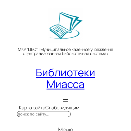
Перейти
к
содержимому
МКУ "ЦБС" | Муниципальное казенное учреждение
«Централизованная библиотечная система»
Библиотеки
Миасса
Карта сайта
Слабовидящим
Поиск
Меню