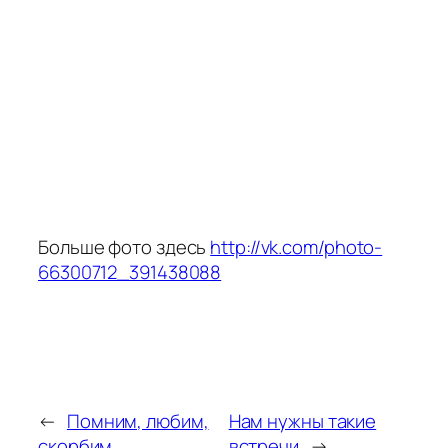
Больше фото здесь
http://vk.com/photo-
66300712_391438088
←
Помним, любим,
Нам нужны такие
скорбим …
встречи
→