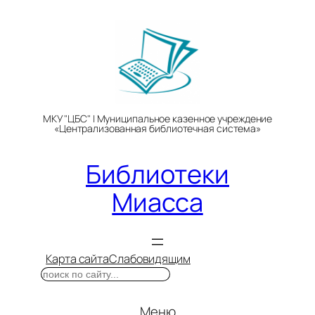
Перейти
к
содержимому
МКУ "ЦБС" | Муниципальное казенное учреждение
«Централизованная библиотечная система»
Библиотеки
Миасса
Карта сайта
Слабовидящим
Поиск
Меню