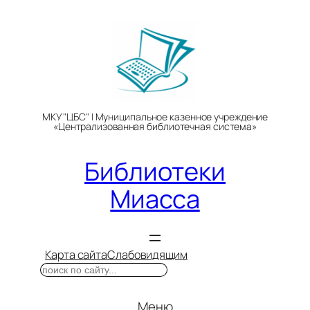
Перейти
к
содержимому
МКУ "ЦБС" | Муниципальное казенное учреждение
«Централизованная библиотечная система»
Библиотеки
Миасса
Карта сайта
Слабовидящим
Поиск
Меню