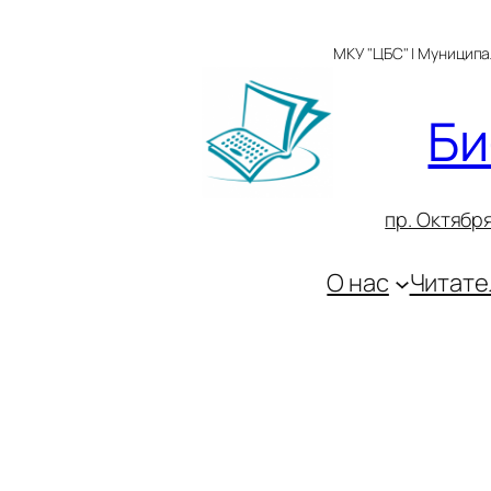
Перейти
к
МКУ "ЦБС" | Муницип
содержимому
Би
пр. Октября
О нас
Читате