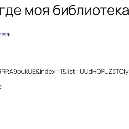
 где моя библиотек
театр
QRRRA9pukUE&index=1&list=UUdHOFUZ3TCi
е