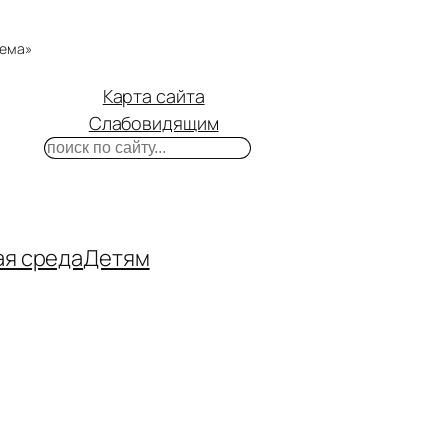
тема»
Карта сайта
Слабовидящим
Поиск
m
ube
нтакте
ая среда
Детям