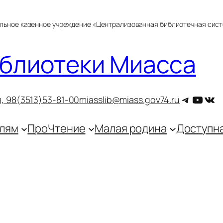
альное казенное учреждение «Централизованная библиотечная сис
блиотеки Миасса
Telegra
YouT
ВКо
, 9
8(3513)53-81-00
miasslib@miass.gov74.ru
лям
ПроЧтение
Малая родина
Доступн