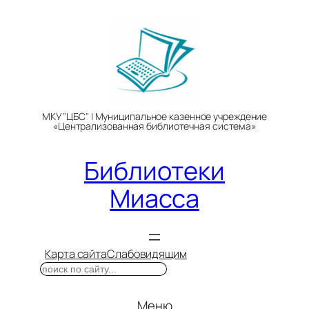
Перейти
к
содержимому
МКУ "ЦБС" | Муниципальное казенное учреждение
«Централизованная библиотечная система»
Библиотеки
Миасса
Карта сайта
Слабовидящим
Поиск
Меню