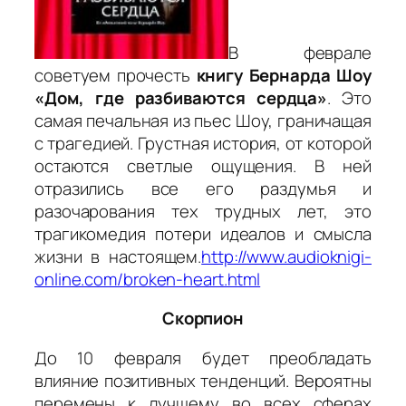
В феврале
советуем прочесть
книгу Бернарда Шоу
«Дом, где разбиваются сердца»
. Это
самая печальная из пьес Шоу, граничащая
с трагедией. Грустная история, от которой
остаются светлые ощущения. В ней
отразились все его раздумья и
разочарования тех трудных лет, это
трагикомедия потери идеалов и смысла
жизни в настоящем.
http://www.audioknigi-
online.com/broken-heart.html
Скорпион
До 10 февраля будет преобладать
влияние позитивных тенденций. Вероятны
перемены к лучшему во всех сферах