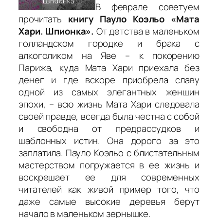
В феврале советуем
прочитать
книгу Пауло Коэльо «Мата
Хари. Шпионка».
От детства в маленьком
голландском городке и брака с
алкоголиком на Яве – к покорению
Парижа, куда Мата Хари приехала без
денег и где вскоре приобрела славу
одной из самых элегантных женщин
эпохи, – всю жизнь Мата Хари следовала
своей правде, всегда была честна с собой
и свободна от предрассудков и
шаблонных истин. Она дорого за это
заплатила. Пауло Коэльо с блистательным
мастерством погружается в ее жизнь и
воскрешает ее для современных
читателей как живой пример того, что
даже самые высокие деревья берут
начало в маленьком зернышке.