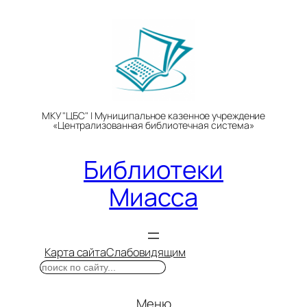
Перейти
к
содержимому
МКУ "ЦБС" | Муниципальное казенное учреждение
«Централизованная библиотечная система»
Библиотеки
Миасса
Карта сайта
Слабовидящим
Поиск
Меню