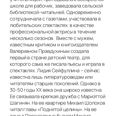
школе для рабочих, заведовала сельской
библиотекой-читальней. Одновременно
сотрудничала с газетами, участвовала в
любительских спектаклях в качестве
профессиональной актрисы в течение
несколько сезонов. Вместе с мужем,
известным критиком и книгоиздателем
Валерианом Правдухиным создала
первый в стране детский театр, для
которого сама же писала пьесы и играла в
спектаклях. Лидия Сейфуллина – сейчас
известна лишь литературоведам или
читателям старших поколений. Однако в
30-50 годы ХХ века она широко известна.
Ее связывала крепкая дружба с Мариэттой
Шагинян. На ее квартире Михаил Шолохов
читал главы «Поднятой целины». На ее
даче в Переделкино бывали Михаил