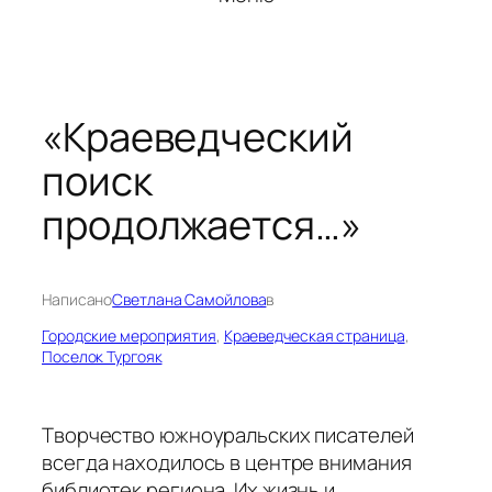
«Краеведческий
поиск
продолжается…»
Написано
Светлана Самойлова
в
Городские мероприятия
, 
Краеведческая страница
, 
Поселок Тургояк
Творчество южноуральских писателей
всегда находилось в центре внимания
библиотек региона. Их жизнь и