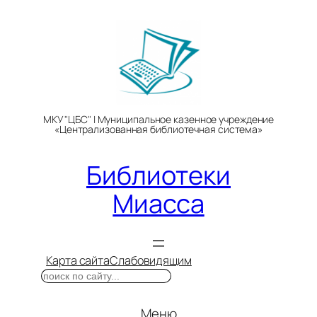
Перейти
к
содержимому
МКУ "ЦБС" | Муниципальное казенное учреждение
«Централизованная библиотечная система»
Библиотеки
Миасса
Карта сайта
Слабовидящим
Поиск
Меню