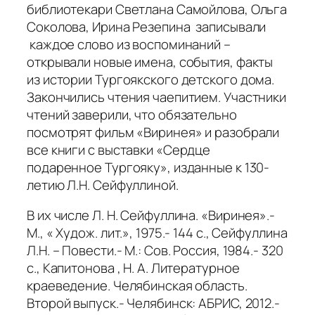
библиотекари Светлана Самойлова, Ольга
Соколова, Ирина Резепина записывали
каждое слово из воспоминаний –
открывали новые имена, события, факты
из истории Тургоякского детского дома.
Закончились чтения чаепитием. Участники
чтений заверили, что обязательно
посмотрят фильм «Виринея» и разобрали
все книги с выставки «Сердце
подаренное Тургояку», изданные к 130-
летию Л.Н. Сейфуллиной.
В их числе Л. Н. Сейфуллина. «Виринея».-
М., « Худож. лит.», 1975.- 144 с., Сейфуллина
Л.Н. – Повести.- М.: Сов. Россия, 1984.- 320
с., Капитонова , Н. А. Литературное
краеведение. Челябинская область.
Второй выпуск.- Челябинск: АБРИС, 2012.-