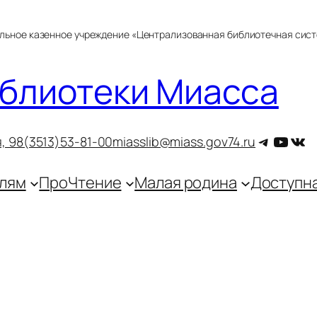
альное казенное учреждение «Централизованная библиотечная сис
блиотеки Миасса
Telegra
YouT
ВКо
, 9
8(3513)53-81-00
miasslib@miass.gov74.ru
лям
ПроЧтение
Малая родина
Доступн