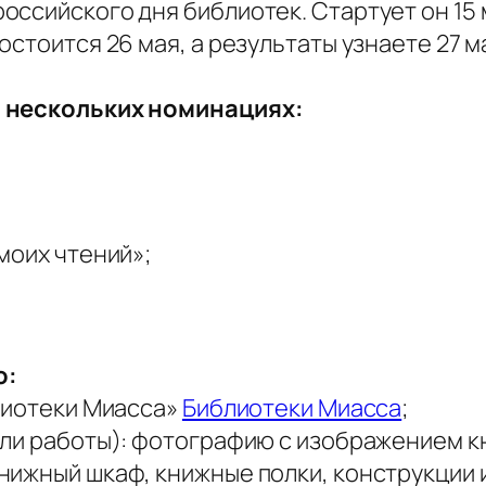
ссийского дня библиотек. Стартует он 15 м
стоится 26 мая, а результаты узнаете 27 м
и нескольких номинациях:
моих чтений»;
о:
блиотеки Миасса»
Библиотеки Миасса
;
или работы): фотографию с изображением к
ижный шкаф, книжные полки, конструкции и