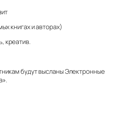
зит
ых книгах и авторах)
, креатив.
тникам будут высланы Электронные
а».