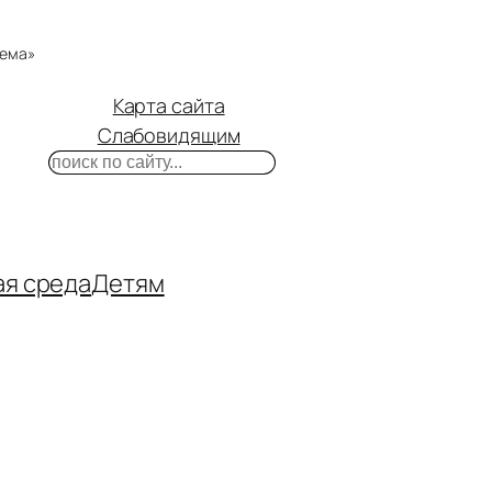
тема»
Карта сайта
Слабовидящим
Поиск
m
ube
нтакте
ая среда
Детям