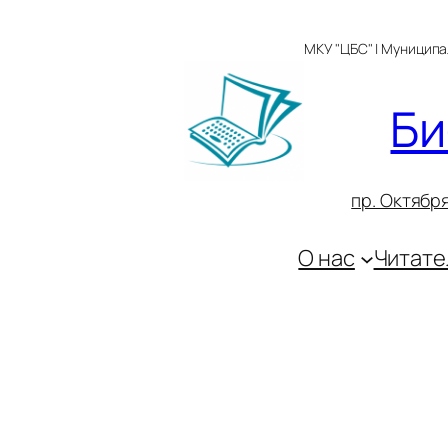
Перейти
к
МКУ "ЦБС" | Муницип
содержимому
Би
пр. Октября
О нас
Читате