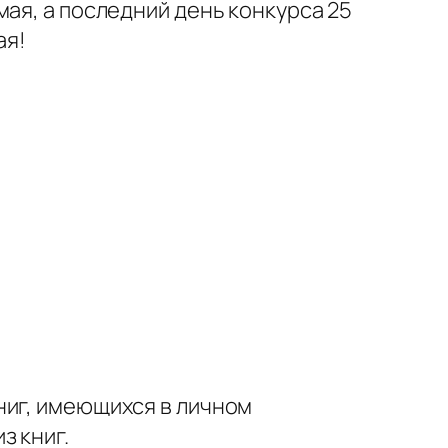
ая, а последний день конкурса 25
ая!
ниг, имеющихся в личном
з книг.