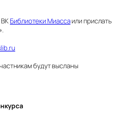
 ВК
Библиотеки Миасса
или прислать
».
lib.ru
частникам будут высланы
онкурса