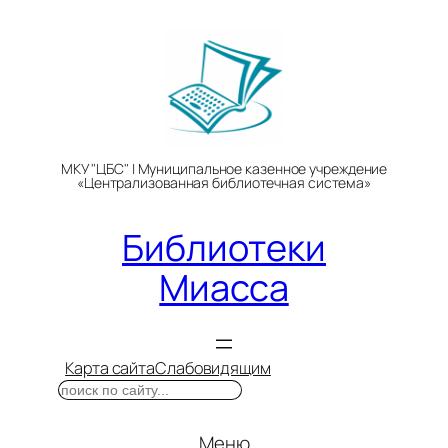
Перейти
к
содержимому
МКУ "ЦБС" | Муниципальное казенное учреждение
«Централизованная библиотечная система»
Библиотеки
Миасса
Карта сайта
Слабовидящим
Поиск
Меню