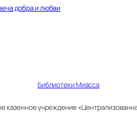
веча добра и любви
Библиотеки Миасса
ое казенное учреждение «Централизованн