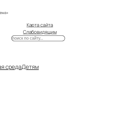
тема»
Карта сайта
Слабовидящим
Поиск
m
ube
нтакте
ая среда
Детям