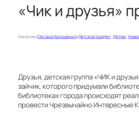
«Чик и друзья» 
Написано
Оксана Коношенко
в
Детский раздел
, 
Детям
, 
Ново
Друзья, детская группа «ЧИК и друзья
зайчик, которого придумали библиоте
библиотеках города происходят реал
провести Чрезвычайно Интересные К