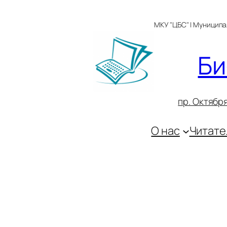
Перейти
к
МКУ "ЦБС" | Муницип
содержимому
Би
пр. Октября
О нас
Читате