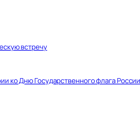
ескую встречу
ии ко Дню Государственного флага Росси