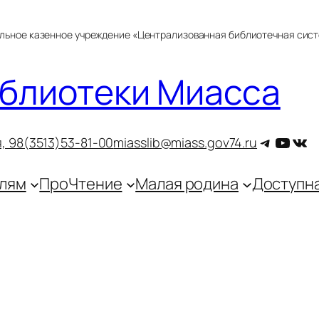
альное казенное учреждение «Централизованная библиотечная сис
блиотеки Миасса
Telegra
YouT
ВКо
, 9
8(3513)53-81-00
miasslib@miass.gov74.ru
лям
ПроЧтение
Малая родина
Доступн