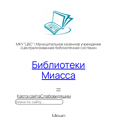
Перейти
к
содержимому
МКУ "ЦБС" | Муниципальное казенное учреждение
«Централизованная библиотечная система»
Библиотеки
Миасса
Карта сайта
Слабовидящим
Поиск
Меню