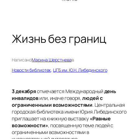
Жизнь без границ
Написано
Марина Шерстнева
в
Новости библиотек
, 
ЦГБ им. Ю.Н. Либединского
3 декабря
отмечается Международный
день
инвалидов
или, иначе говоря,
людей с
ограниченными возможностями
. Центральная
городская библиотека имени Юрия Либединского
приглашает на книжную выставку
«Равные
возможности»
, посвященную теме людей с
ограниченными возможностями в
художественной литературе.