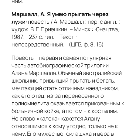
нам.
Маршалл, А. Я умею прыгать через
лужи
: повесть / А. Маршалл ; пер. с англ. ;
худож. В. Г. Приешкин. – Минск : Юнацтва,
1987. – 237 с. : ил. – Текст :
непосредственный. (ЦГБ, ф. 8, 16)
Повесть – первая и самая популярная
часть автобиографической трилогии
Алана Маршалла. Обычный австралийский
школьник, привыкший прыгать и бегать,
мечтающий стать отличным наездником,
как его отец, из-за перенесенного
полиомиелита оказывается прикованным к
больничной койке, а потом – к костылям.
Но слово «калека» кажется Алану
относящимся к кому угодно, только не к
нему. Его мужество, сила духа и вера в