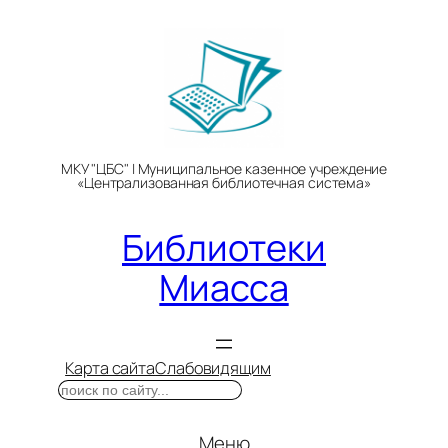
Перейти
к
содержимому
МКУ "ЦБС" | Муниципальное казенное учреждение
«Централизованная библиотечная система»
Библиотеки
Миасса
Карта сайта
Слабовидящим
Поиск
Меню