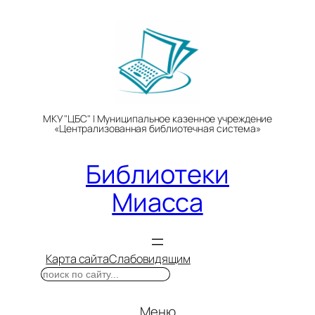
Перейти
к
содержимому
МКУ "ЦБС" | Муниципальное казенное учреждение
«Централизованная библиотечная система»
Библиотеки
Миасса
Карта сайта
Слабовидящим
Поиск
Меню