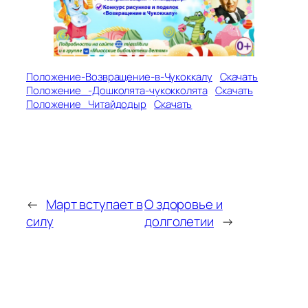
Положение-Возвращение-в-Чукоккалу
Скачать
Положение_-Дошколята-чукокколята
Скачать
Положение_Читайдодыр
Скачать
←
Март вступает в
О здоровье и
силу
долголетии
→