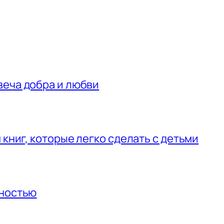
веча добра и любви
 книг, которые легко сделать с детьми
нностью