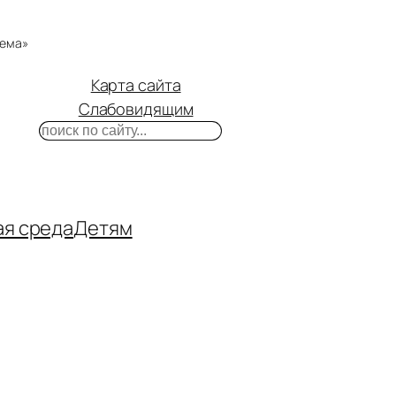
тема»
Карта сайта
Слабовидящим
Поиск
m
ube
нтакте
ая среда
Детям