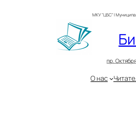
Перейти
к
МКУ "ЦБС" | Муницип
содержимому
Би
пр. Октября
О нас
Читате