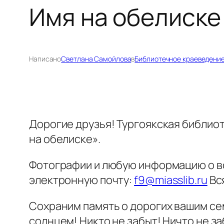
Имя на обелиске
Написано
Светлана Самойлова
в
Библиотечное краеведени
Дорогие друзья! Тургоякская библио
на обелиске».
Фотографии и любую информацию о вои
электронную почту:
f9@miasslib.ru
Вс
Сохраним память о дорогих вашим се
солнцем! Никто не забыт! Ничто не з