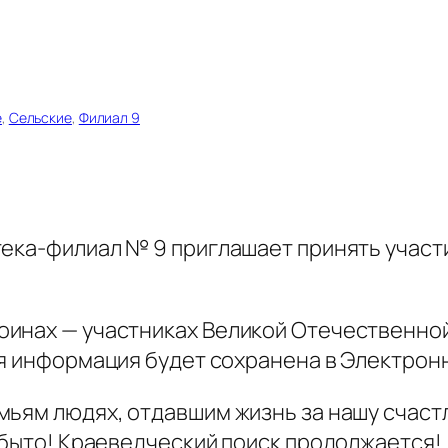
е
, 
Сельские
, 
Филиал 9
тека-филиал № 9 приглашает принять участ
нах — участниках Великой Отечественной в
я информация будет сохранена в Электрон
мьям людях, отдавшим жизнь за нашу счаст
абыто! Краеведческий поиск продолжается!