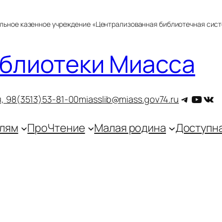
альное казенное учреждение «Централизованная библиотечная сис
блиотеки Миасса
Telegra
YouT
ВКо
, 9
8(3513)53-81-00
miasslib@miass.gov74.ru
лям
ПроЧтение
Малая родина
Доступн