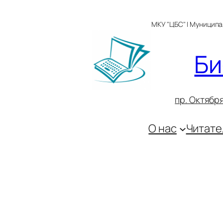
Перейти
к
МКУ "ЦБС" | Муницип
содержимому
Би
пр. Октября
О нас
Читате