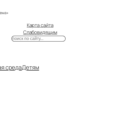
тема»
Карта сайта
Слабовидящим
Поиск
m
ube
нтакте
ая среда
Детям