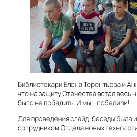
Библиотекари Елена Терентьева и Анн
что на защиту Отечества встал весь н
было не победить. И мы – победили!
Для проведения слайд-беседы была 
сотрудником Отдела новых технолог