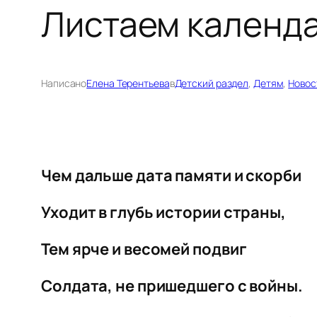
Листаем календ
Написано
Елена Терентьева
в
Детский раздел
, 
Детям
, 
Новос
Чем дальше дата памяти и скорби
Уходит в глубь истории страны,
Тем ярче и весомей подвиг
Солдата, не пришедшего с войны.