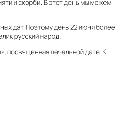
мяти и скорби
.
В этот день мы можем
ных дат. Поэтому день 22 июня более
елик русский народ.
», посвященная печальной дате. К