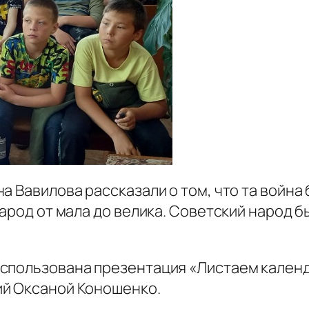
а Вавилова рассказали о том, что та войн
арод от мала до велика. Советский народ бы
использована презентация «Листаем кален
ий Оксаной Коношенко.