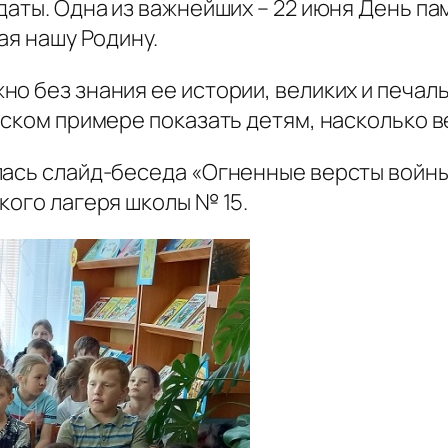
даты. Одна из важнейших – 22 июня День па
ая нашу Родину.
о без знания ее истории, великих и печаль
еском примере показать детям, насколько в
ась слайд-беседа «Огненные версты войны
кого лагеря школы № 15.