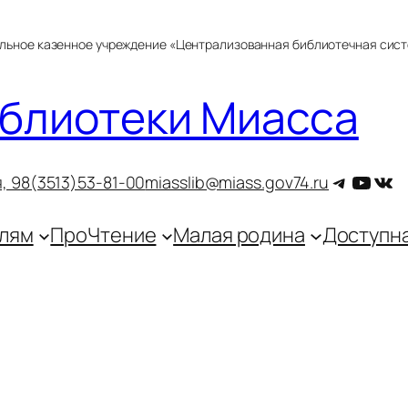
альное казенное учреждение «Централизованная библиотечная сис
блиотеки Миасса
Telegra
YouT
ВКо
, 9
8(3513)53-81-00
miasslib@miass.gov74.ru
лям
ПроЧтение
Малая родина
Доступн