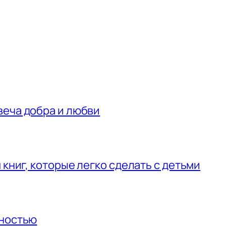
веча добра и любви
 книг, которые легко сделать с детьми
нностью