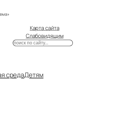
тема»
Карта сайта
Слабовидящим
Поиск
m
ube
нтакте
ая среда
Детям