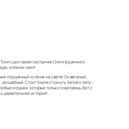
 Толя сшил своей сестричке Оле игрушечного
 чудо, котенок ожил!
ый игрушечный котёнок на свете! Он веселый,
– волшебный. Стоит Кнопе стукнуть лапой о лапу –
любые игрушки, которые только пожелаешь. Вот с
ась удивительная история!