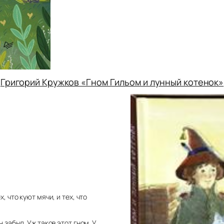
Григорий Кружков «Гном Гильом и лунный котенок»
, что куют мячи, и тех, что
 забыл. Уж таков этот гном. У