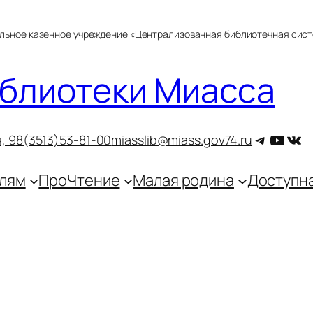
альное казенное учреждение «Централизованная библиотечная сис
блиотеки Миасса
Telegra
YouT
ВКо
, 9
8(3513)53-81-00
miasslib@miass.gov74.ru
лям
ПроЧтение
Малая родина
Доступн