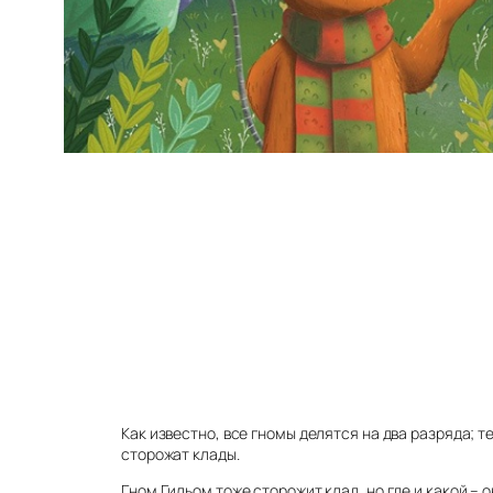
Как известно, все гномы делятся на два разряда; тех
сторожат клады.
Гном Гильом тоже сторожит клад, но где и какой – он