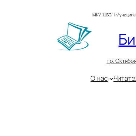
Перейти
к
МКУ "ЦБС" | Муницип
содержимому
Би
пр. Октября
О нас
Читате