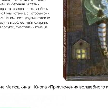
ие изобретения, читать и
ервого взгляда, но эта любовь
 с Луны котенка, с которым они
о у Шльома есть друзья, готовые
Розина и доблестный пожарник
й попугай, счастливый конец и
на Матюшкина – Кнопа «Приключения волшебного 