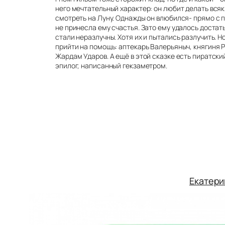
него мечтательный характер: он любит делать всяк
смотреть на Луну. Однажды он влюбился- прямо с п
не принесла ему счастья. Зато ему удалось достать
стали неразлучны. Хотя их и пытались разлучить. Н
прийти на помощь: аптекарь Валерьяныч, княгиня 
Жардам Ударов. А ещё в этой сказке есть пиратски
эпилог, написанный гекзаметром.
Екатери