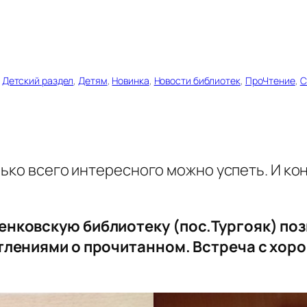
 
Детский раздел
, 
Детям
, 
Новинка
, 
Новости библиотек
, 
ПроЧтение
, 
С
лько всего интересного можно успеть. И ко
енковскую библиотеку (пос.Тургояк) по
тлениями о прочитанном. Встреча с хор