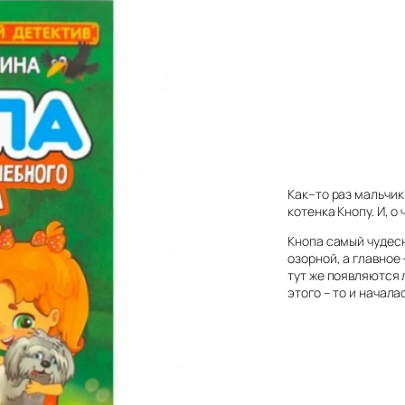
Как–то раз мальчик
котенка Кнопу. И, о
Кнопа самый чудесн
озорной, а главное 
тут же появляются 
этого – то и начал