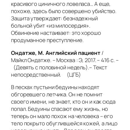
красивого циничного ловеласа… А еще,
похоже, здесь было совершено убийство.
Защита утверждает: безнадежный
больной убит «из милосердия».
Обвинение настаивает: это хорошо
продуманное преступление.
Ондатже, М. Английский пациент
/
Майкл Ондатже. – Москва : Э, 2017. – 416 с. –
(Девять с половиной недель).– Текст
непосредственный. (ЦГБ)
В песках пустыни бедуины находят
обгоревшего летчика. Он не помнит
своего имени, не знает, кто он и как сюда
попал. Бедуины спасают ему жизнь, но
теперь он мало похож на человека – его
тело покрыто обуглившейся кожей, а лицо