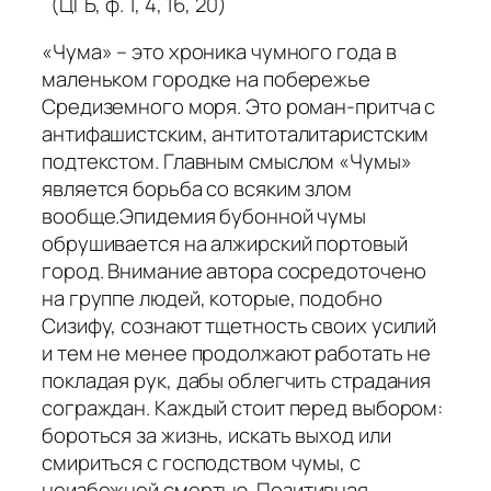
(ЦГБ, ф. 1, 4, 16, 20)
«Чума» – это хроника чумного года в
маленьком городке на побережье
Средиземного моря. Это роман-притча с
антифашистским, антитоталитаристским
подтекстом. Главным смыслом «Чумы»
является борьба со всяким злом
вообще.Эпидемия бубонной чумы
обрушивается на алжирский портовый
город. Внимание автора сосредоточено
на группе людей, которые, подобно
Сизифу, сознают тщетность своих усилий
и тем не менее продолжают работать не
покладая рук, дабы облегчить страдания
сограждан. Каждый стоит перед выбором:
бороться за жизнь, искать выход или
смириться с господством чумы, с
неизбежной смертью.
Позитивная