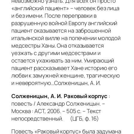
невозможно узнать. Для всех он просто
«английский пациент» – человек без лица
и без имени. После переправки в
разрушенную войной Европу английский
пациент оказывается на заброшенной
итальянской вилле на попечении молодой
медсестры Ханы. Она отказывается
уезжать с другими медсестрами и
остается ухаживать за ним. Умирающий
пациент рассказывает Хане историю его
любви к замужней женщине, трагическую
и невероятную…
Солженицын, А. И.
Солженицын, А. И. Раковый корпус
:
повесть / Александр Солженицын. –
Москва : АСТ, 2006. – 505 с. – Текст
непосредственный. (ЦГБ, ф. 16)
Повесть «Раковый корпус» была задумана