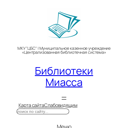
Перейти
к
содержимому
МКУ "ЦБС" | Муниципальное казенное учреждение
«Централизованная библиотечная система»
Библиотеки
Миасса
Карта сайта
Слабовидящим
Поиск
Меню