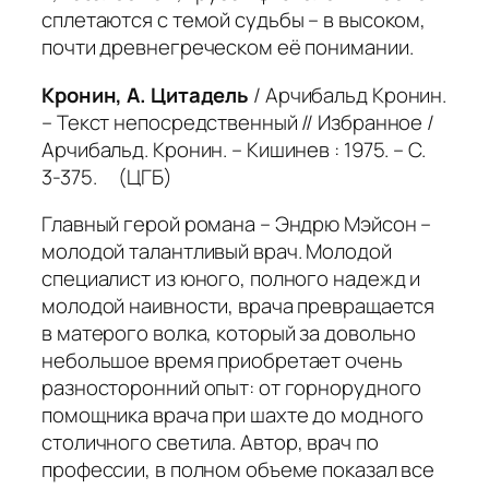
сплетаются с темой судьбы – в высоком,
почти древнегреческом её понимании.
Кронин, А. Цитадель
/ Арчибальд Кронин.
– Текст непосредственный // Избранное /
Арчибальд. Кронин. – Кишинев : 1975. – С.
3-375. (ЦГБ)
Главный герой романа – Эндрю Мэйсон –
молодой талантливый врач. Молодой
специалист из юного, полного надежд и
молодой наивности, врача превращается
в матерого волка, который за довольно
небольшое время приобретает очень
разносторонний опыт: от горнорудного
помощника врача при шахте до модного
столичного светила.
Автор, врач по
профессии, в полном объеме показал все