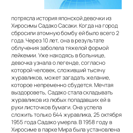
потрясла история японской девочки из
Хиросимы Садако Сасаки. Когда на город
сбросили атомную бомбу ей было всего 2
года. Через 10 лет, она в результате
облучения заболела тяжелой формой
лейкемии. Уже находясь в больнице,
девочка узнала о легенде, согласно
которой человек, сложивший тысячу
журавликов, может загадать желание,
которое непременно сбудется. Мечтая
выздороветь, Садако стала складывать
журавликов из любых попадавших ей в
руки листочков бумаги. Она успела
сложить только 644 журавлика, 25 октября
1955 года Садако умерла. В 1958 году в
Хиросиме в парке Мира была установлена