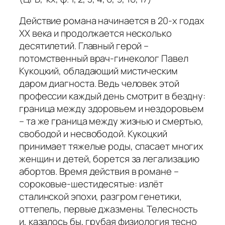
Действие романа начинается в 20-х годах
XX века и продолжается несколько
десятилетий. Главный герой –
потомственный врач-гинеколог Павел
Кукоцкий, обладающий мистическим
даром диагноста. Ведь человек этой
профессии каждый день смотрит в бездну:
граница между здоровьем и нездоровьем
– та же граница между жизнью и смертью,
свободой и несвободой. Кукоцкий
принимает тяжелые роды, спасает многих
женщин и детей, борется за легализацию
абортов. Время действия в романе –
сороковые-шестидесятые: излёт
сталинской эпохи, разгром генетики,
оттепель, первые джазмены. Телесность
и, казалось бы, грубая физиология тесно