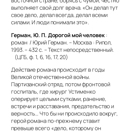
восточной стране, борясь с чумой, честно
выполняет свой долг врача. «Он делал тут
свое дело, делал всегда, делал всеми
силами. И люди понимали это».
Герман, Ю. П. Дорогой мой человек
:
роман
/ Юрий Герман. – Москва : Рипол,
1993. – 432 с. – Текст непосредственный.
(ЦГБ, ф. 1, 6, 16, 17, 20)
Действие романа происходит в годы
Великой отечественной войны.
Партизанский отряд, потом фронтовой
госпиталь, где хирург Устименко
оперирует целыми сутками, ранение,
встречи и расставания, предательство и
верность… Что бы ни происходило вокруг,
герой романа по-прежнему ставит
превыше всего «дело, которому он