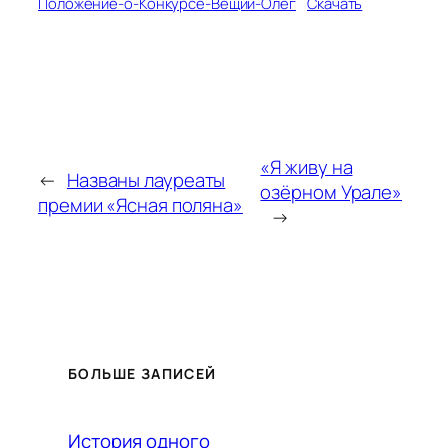
Положение-о-Конкурсе-Вещий-Олег
Скачать
«Я живу на
←
Названы лауреаты
озёрном Урале»
премии «Ясная поляна»
→
БОЛЬШЕ ЗАПИСЕЙ
История одного