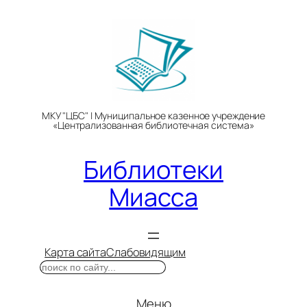
Перейти
к
содержимому
МКУ "ЦБС" | Муниципальное казенное учреждение
«Централизованная библиотечная система»
Библиотеки
Миасса
Карта сайта
Слабовидящим
Поиск
Меню