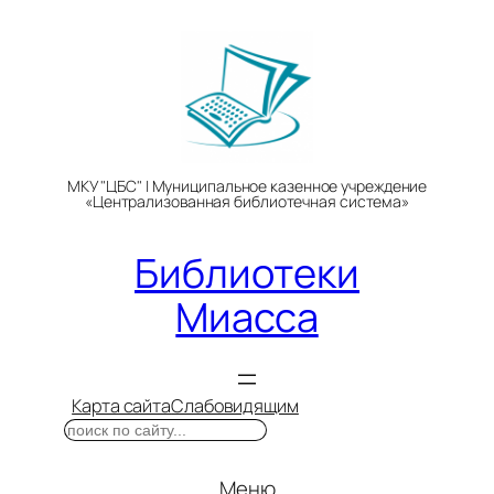
Перейти
к
содержимому
МКУ "ЦБС" | Муниципальное казенное учреждение
«Централизованная библиотечная система»
Библиотеки
Миасса
Карта сайта
Слабовидящим
Поиск
Меню