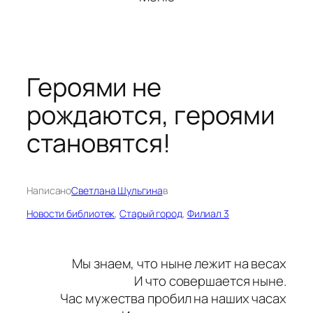
Героями не
рождаются, героями
становятся!
Написано
Светлана Шульгина
в
Новости библиотек
, 
Старый город
, 
Филиал 3
Мы знаем, что ныне лежит на весах
И что совершается ныне.
Час мужества пробил на наших часах