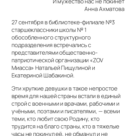
И мужество нас не покинет
Анна Ахматова
27 сентября в библиотеке-филиале №3
старшеклассники школы № 1
обособленного структурного
подразделения встречались с
представителями общественно-
патриотической организации «ZOV
Миасса» Натальей Пищулиной и
Екатериной Шабакиной.
Эти хрупкие девушки в такое непростое
время для нашей страны встали в единый
строй с военными и врачами, рабочими и
учёными, поэтами и писателями, — всеми
теми, кто любит свою Родину, кто
трудится на благо страны, кто в тяжелые
часы не покинул её, не обманул и не