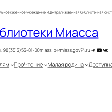
альное казенное учреждение «Централизованная библиотечная сис
блиотеки Миасса
Telegra
YouT
ВКо
, 9
8(3513)53-81-00
miasslib@miass.gov74.ru
лям
ПроЧтение
Малая родина
Доступн