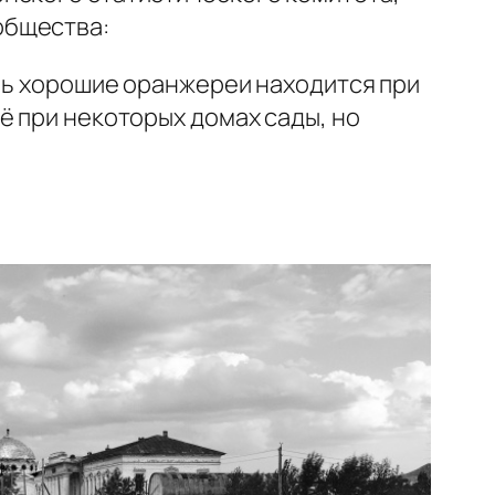
общества:
ень хорошие оранжереи находится при
ё при некоторых домах сады, но