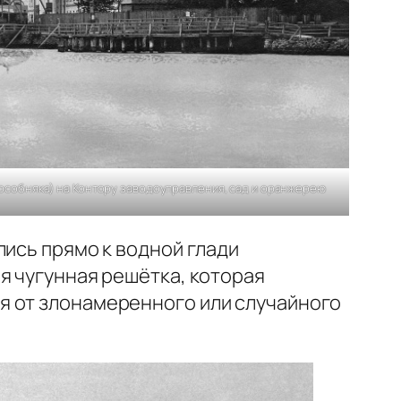
особняка) на Контору заводоуправления, сад и оранжерею
лись прямо к водной глади
я чугунная решётка, которая
я от злонамеренного или случайного