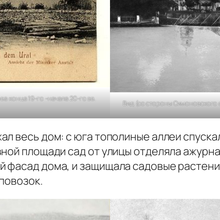
а конца 19-го -начала 20-го вв.
Вид (со стороны Симоновского 
л весь дом: с юга тополиные аллеи спуска
ной площади сад от улицы отделяла ажурна
 фасад дома, и защищала садовые растени
повозок.