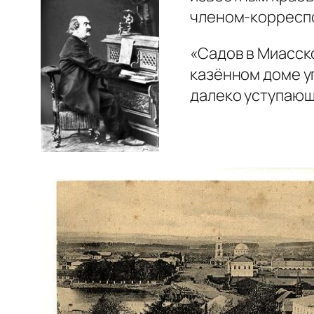
членом-корресп
«Садов в Миасск
казённом доме у
далеко уступающ