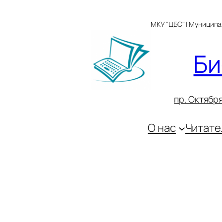
Перейти
к
МКУ "ЦБС" | Муницип
содержимому
Би
пр. Октября
О нас
Читате