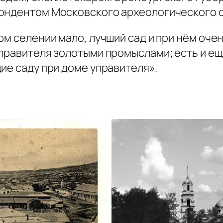
ондентом Московского археологического 
ом селении мало, лучший сад и при нём оч
правителя золотыми промыслами; есть и ещ
ие саду при доме управителя».