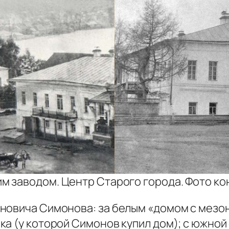
 заводом. Центр Старого города. Фото конц
новича Симонова: за белым «домом с мезо
ка (у которой Симонов купил дом); с южно