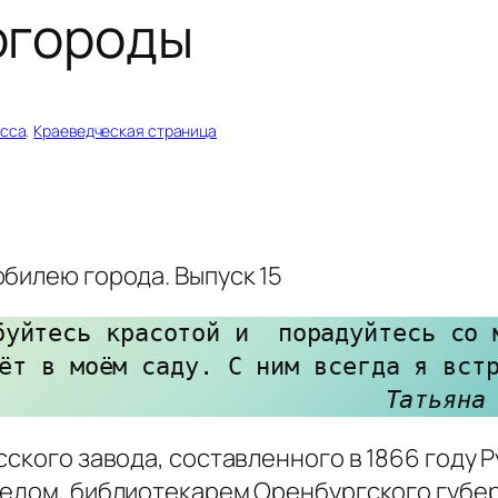
огороды
асса
, 
Краеведческая страница
билею города. Выпуск 15
буйтесь красотой и  порадуйтесь со м
ёт в моём саду. С ним всегда я встр
Татьяна
сского завода, составленного в 1866 году
едом, библиотекарем Оренбургского губер