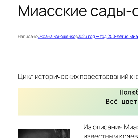
Миасские сады-
Написано
Оксана Коношенко
в
2023 год — год 250-летия Ми
Цикл исторических повествований к ю
Полю
Всё цвет
Из описания Миа
известным краев