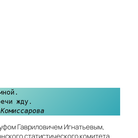
ной.

ечи жду.

 Комиссарова
 Руфом Гавриловичем Игнатьевым,
нского статистического комитета,