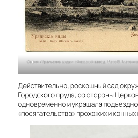
Серия «Уральские виды»: Миасский завод. Фото В. Метенков
Действительно, роскошный сад окружа
Городского пруда; со стороны Церков
одновременно и украшала подъездной
«посягательства» прохожих и конных 