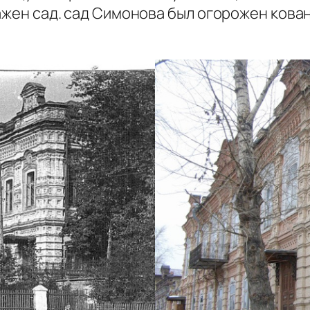
сажен сад. сад Симонова был огорожен кован