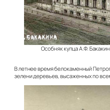
Особняк купца А.Ф. Бакаки
В летнее время белокаменный Петропа
зелени деревьев, высаженных по вс