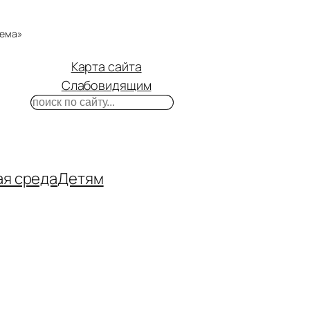
тема»
Карта сайта
Слабовидящим
Поиск
m
ube
нтакте
ая среда
Детям