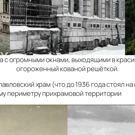
на с огромными окнами, выходящими в краси
огороженный кованой решёткой.
вловский храм (что до 1936 года стоял на
ему периметру прихрамовой территории