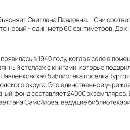
бъясняет Светлана Павловна. – Они соответ
 то новый – один метр 60 сантиметров. До 
появилась в 1940 году, когда в селе в пом
евянный стеллаж с книгами, которые подар
Павленковская библиотека поселка Тургоя
одского округа. Это единственное учрежден
жный фонд составляет 24000 экземпляров. 
ветлана Самойлова, ведущие библиотекари