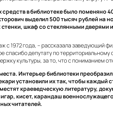
х средств в библиотеке было поменяно 40
торович выделил 500 тысяч рублей на но
 стенки, шкаф со стеклянными дверями и
аж с 1972 года, – рассказала заведующий 
ое спасибо депутату по территориальному о
ржку культуры, за то, что с пониманием о
 места. Интерьер библиотеки преобрази
кари установили их так, чтобы каждый 
местят краеведческую литературу, доку
игар, кисет, карандаш военнослужащего
ных читателей.