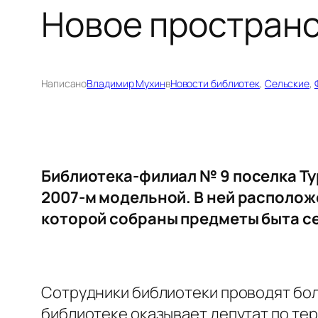
Новое пространс
Написано
Владимир Мухин
в
Новости библиотек
, 
Сельские
, 
Библиотека-филиал № 9 поселка Тур
2007-м модельной. В ней располож
которой собраны предметы быта сер
Сотрудники библиотеки проводят бо
библиотеке оказывает депутат по те