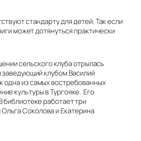
ствуют стандарту для детей. Так если
книги может дотянуться практически
ещении сельского клуба отрылась
ил заведующий клубом Василий
к одна из самых востребованных
ие культуры в Тургояке. Его
В библиотеке работает три
 Ольга Соколова и Екатерина