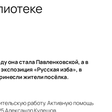
лиотеке
ду она стала Павленковской, а в
кспозиция «Русская изба», в
принесли жители посёлка.
ительскую работу. Активную помощь
25 Александр Кулешов.