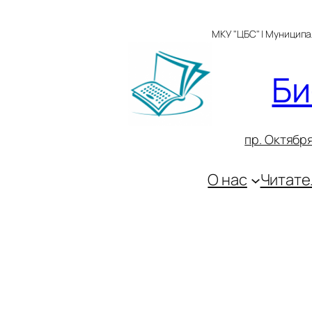
Перейти
к
МКУ "ЦБС" | Муницип
содержимому
Би
пр. Октября
О нас
Читате