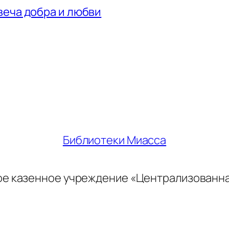
веча добра и любви
Библиотеки Миасса
ое казенное учреждение «Централизованн