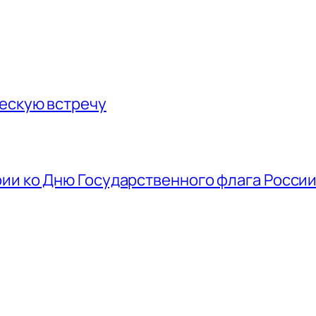
ескую встречу
ии ко Дню Государственного флага Росси