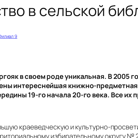
тво в сельской биб
Филиал 9
гояк в своем роде уникальная. В 2005 го
ены интереснейшая книжно-предметная э
едины 19-го начала 20-го века. Все их 
льшую краеведческую и культурно-просвет
рриториальному избирательному округу № 