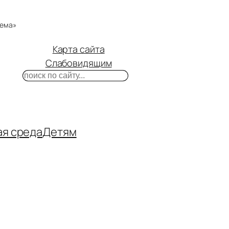
тема»
Карта сайта
Слабовидящим
Поиск
m
ube
нтакте
ая среда
Детям