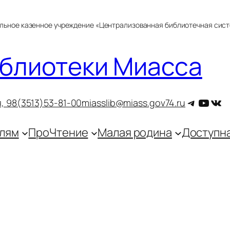
альное казенное учреждение «Централизованная библиотечная сис
блиотеки Миасса
Telegra
YouT
ВКо
, 9
8(3513)53-81-00
miasslib@miass.gov74.ru
лям
ПроЧтение
Малая родина
Доступн