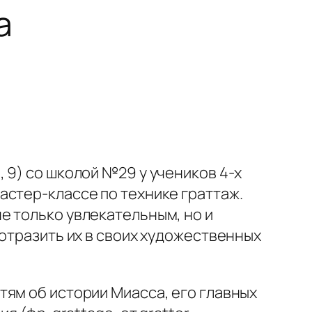
а
 9) со школой №29 у учеников 4-х
астер-классе по технике граттаж.
е только увлекательным, но и
 отразить их в своих художественных
тям об истории Миасса, его главных