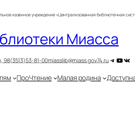
альное казенное учреждение «Централизованная библиотечная сис
блиотеки Миасса
Telegra
YouT
ВКо
, 9
8(3513)53-81-00
miasslib@miass.gov74.ru
лям
ПроЧтение
Малая родина
Доступн