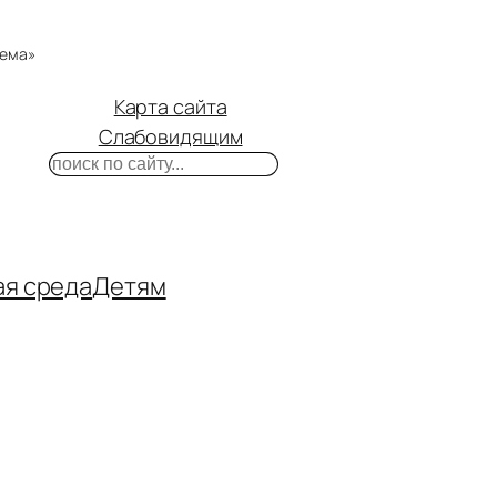
тема»
Карта сайта
Слабовидящим
Поиск
m
ube
нтакте
ая среда
Детям