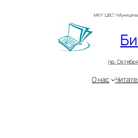
Перейти
к
МКУ "ЦБС" | Муницип
содержимому
Би
пр. Октября
О нас
Читате