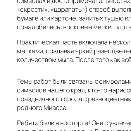
символах и достопримечательностях. Р
«скрести», «царапать») способ выпо
бумаге или картоне, залитых тушью и
понадобились: восковые мелки, плотн
Практическая часть включала нескол
мелками, создавая яркий разноцветн
количеством мыла. После того как вс
Темы работ были связаны с символам
символов нашего края, кто-то нарисо
праздничного города с разноцветным
родного Миасса.
Ребята были в восторге! Они с увлеч