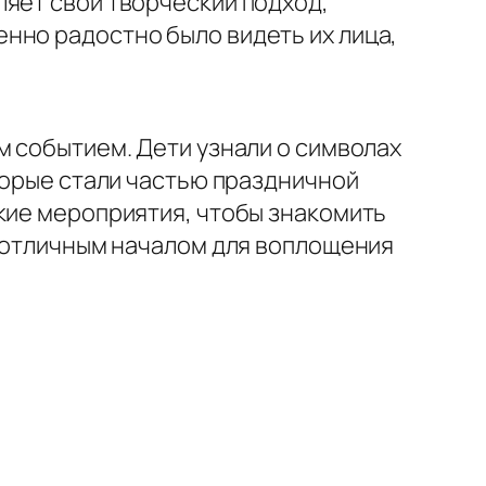
ляет свой творческий подход,
нно радостно было видеть их лица,
м событием. Дети узнали о символах
торые стали частью праздничной
кие мероприятия, чтобы знакомить
л отличным началом для воплощения