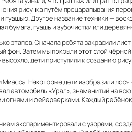
ебята узнали, что граттаж или граттография
лнения рисунка путём процарапывания перо
ли гуашью. Другое название техники — вос
ая бумага, гуашь и зубочистки или деревян
ько этапов. Сначала ребята закрасили лис
ый фон. Затем мы покрыли этот слой чёрно
ё высохло, дети приступили к созданию рису
и Миасса. Некоторые дети изобразили лося 
вал автомобиль «Урал», знаменитый на всю
и огнями и фейерверками. Каждый ребёнок
ением экспериментировали с узорами, созд