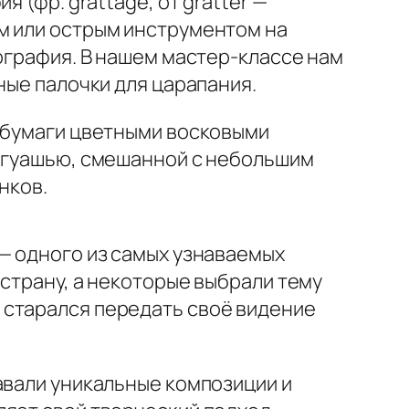
 (фр. grattage, от gratter —
м или острым инструментом на
кография. В нашем мастер-классе нам
ные палочки для царапания.
т бумаги цветными восковыми
й гуашью, смешанной с небольшим
нков.
— одного из самых узнаваемых
 страну, а некоторые выбрали тему
 старался передать своё видение
авали уникальные композиции и