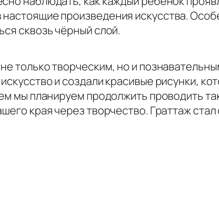
есно наблюдать, как каждый ребёнок прояв
 настоящие произведения искусства. Особе
ься сквозь чёрный слой.
не только творческим, но и познавательны
 искусство и создали красивые рисунки, ко
ущем мы планируем продолжить проводить та
ашего края через творчество. Граттаж ста