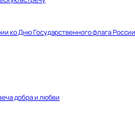
ии ко Дню Государственного флага Росси
веча добра и любви