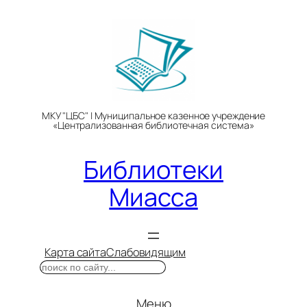
Перейти
к
содержимому
МКУ "ЦБС" | Муниципальное казенное учреждение
«Централизованная библиотечная система»
Библиотеки
Миасса
Карта сайта
Слабовидящим
Поиск
Меню