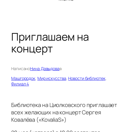
Приглашаем на
концерт
Написано
Нина Давыдова
в
Машгородок
, 
Мир искусства
, 
Новости библиотек
, 
Филиал 4
Библиотека на Циолковского приглашает
всех желающих на концерт Сергея
Ковалёва («KovaliaS»)