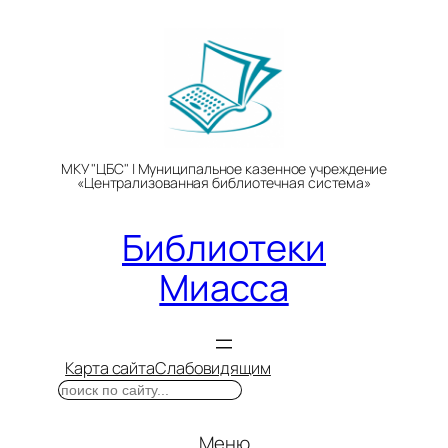
Перейти
к
содержимому
МКУ "ЦБС" | Муниципальное казенное учреждение
«Централизованная библиотечная система»
Библиотеки
Миасса
Карта сайта
Слабовидящим
Поиск
Меню