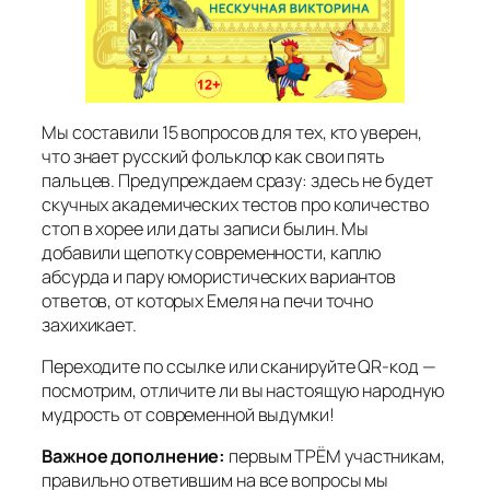
Мы составили 15 вопросов для тех, кто уверен,
что знает русский фольклор как свои пять
пальцев. Предупреждаем сразу: здесь не будет
скучных академических тестов про количество
стоп в хорее или даты записи былин. Мы
добавили щепотку современности, каплю
абсурда и пару юмористических вариантов
ответов, от которых Емеля на печи точно
захихикает.
Переходите по ссылке или сканируйте QR-код —
посмотрим, отличите ли вы настоящую народную
мудрость от современной выдумки!
Важное дополнение:
первым ТРЁМ участникам,
правильно ответившим на все вопросы мы