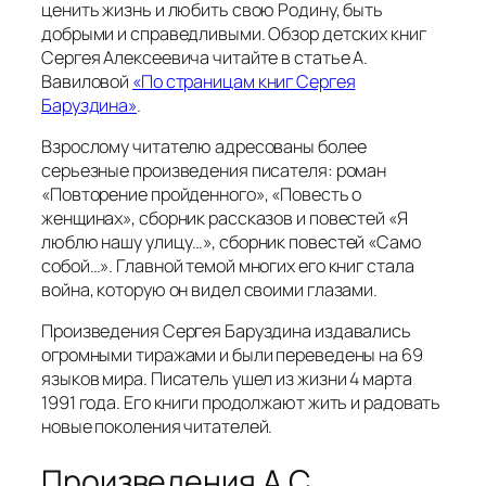
ценить жизнь и любить свою Родину, быть
добрыми и справедливыми. Обзор детских книг
Сергея Алексеевича читайте в статье А.
Вавиловой
«По страницам книг Сергея
Баруздина»
.
Взрослому читателю адресованы более
серьезные произведения писателя: роман
«Повторение пройденного», «Повесть о
женщинах», сборник рассказов и повестей «Я
люблю нашу улицу…», сборник повестей «Само
собой…». Главной темой многих его книг стала
война, которую он видел своими глазами.
Произведения Сергея Баруздина издавались
огромными тиражами и были переведены на 69
языков мира. Писатель ушел из жизни 4 марта
1991 года. Его книги продолжают жить и радовать
новые поколения читателей.
Произведения А.С.