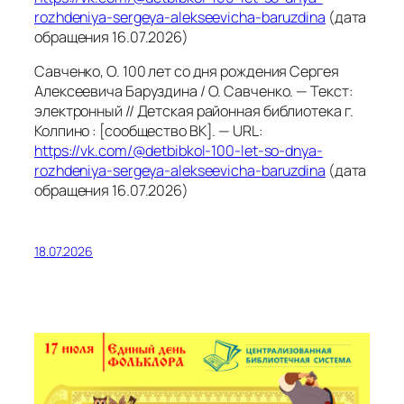
rozhdeniya-sergeya-alekseevicha-baruzdina
(дата
обращения 16.07.2026)
Савченко, О. 100 лет со дня рождения Сергея
Алексеевича Баруздина / О. Савченко. — Текст:
электронный // Детская районная библиотека г.
Колпино : [сообщество ВК]. — URL:
https://vk.com/@detbibkol-100-let-so-dnya-
rozhdeniya-sergeya-alekseevicha-baruzdina
(дата
обращения 16.07.2026)
18.07.2026