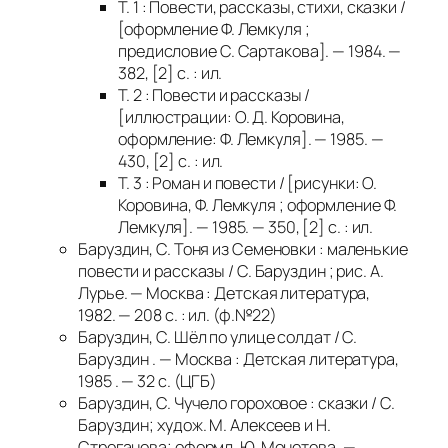
Т. 1 : Повести, рассказы, стихи, сказки /
[оформление Ф. Лемкуля ;
предисловие С. Сартакова]. — 1984. —
382, [2] с. : ил.
Т. 2 : Повести и рассказы /
[иллюстрации: О. Д. Коровина,
оформление: Ф. Лемкуля]. — 1985. —
430, [2] с. : ил.
Т. 3 : Роман и повести / [рисунки: О.
Коровина, Ф. Лемкуля ; оформление Ф.
Лемкуля]. — 1985. — 350, [2] с. : ил.
Баруздин, С.
Тоня из Семеновки : маленькие
повести и рассказы / С. Баруздин ; рис. А.
Лурье. — Москва : Детская литература,
1982. — 208 с. : ил. (ф.№22)
Баруздин, С. Шёл по улице солдат / С.
Баруздин . — Москва : Детская литература,
1985 . — 32 с. (ЦГБ)
Баруздин, С.
Чучело гороховое : сказки / С.
Баруздин; худож. М. Алексеев и Н.
Строганова; оформл. Ю. Монетова. —