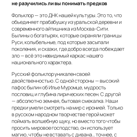
не разучились ли вы понимать предков
Фольклор — это ДНК нашей культуры. Это то, что
объединяет прабабушку из уральской деревни и
современного айтишника из Москва-Сити.
Былины о богатырях, которые охраняли границы
Руси, колыбельные, под которые засыпали
поколения, и сказки, где добро всегда побеждает
зло — всё это невидимый каркас нашего
национального характера.
Русский фольклор уникален своей
двойственностью. С одной стороны — высокий
пафос былин об Илье Муромце, мудрость
пословиц и глубина лирических песен. С другой
— абсолютно земная, бытовая смекалка. Наши
предки умели смотреть на мир с иронией. Только
в русском народном творчестве герой может
поймать волшебную щуку, но вместо того чтобы
просить мировое господство, он использует
магию, чтобы не вставать с дивана… точнее, с