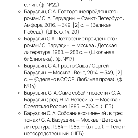
с. : ил. (ф. №22)
Баруздин, С.А. Повторение пройденного :
роман / С. А. Баруздин. — Санкт-Петербург :
Амфора, 2016. — 349, [2] с. — (Великая
Победа). (ЦГБ, ф. 14, 20)
Баруздин С.А. Повторение пройденного :
роман / С. Баруздин. — Москва : Детская
литература, 1988. — 288 с. — (Школьная
библиотека). (ф. №17)
Баруздин, С.А. Просто Саша / Сергей
Баруздин. — Москва : Вече, 2014. — 349, [2]
с. — (Сделано в СССР. Любимая проза). (ф.
№14)
Баруздин, С. А. Само собой : повести / С. А.
Баруздин ; ред. Н. И. Нетесина. — Москва :
Советская Россия, 1985. — 304 с. (ЦГБ)
Баруздин С. А. Собрание сочинений : в трех
томах / С. А. Баруздин. — Москва : Детская
литература, 1984 — 1985. — (в пер.). — Текст :
непосредственный. (ЦГБ)