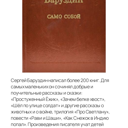
Сергей Баруздин написал более 200 книг. Для
самых маленьких он сочинял добрые и
поучительные рассказы и сказки:
«Простуженный Ёжик», «Зачем белке хвост»,
«Шёл по улице солдат» и другие рассказы о
животных и о войне, трилогия «Про Светлану»,
повести «Рави и Шаши», «Как Снежок в Индию
попал». Произведения писателя учат детей