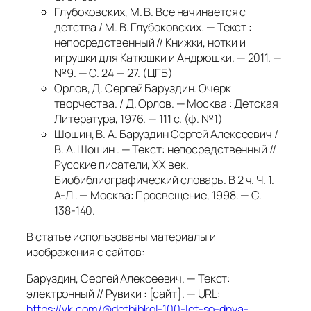
Глубоковских, М. В. Все начинается с
детства / М. В. Глубоковских. — Текст :
непосредственный // Книжки, нотки и
игрушки для Катюшки и Андрюшки. — 2011. —
№9. — С. 24 — 27. (ЦГБ)
Орлов, Д. Сергей Баруздин. Очерк
творчества. / Д. Орлов. — Москва : Детская
Литература, 1976. — 111 с. (ф. №1)
Шошин, В. А. Баруздин Сергей Алексеевич /
В. А. Шошин . — Текст: непосредственный //
Русские писатели, ХХ век.
Биобиблиографический словарь. В 2 ч. Ч. 1.
А-Л . — Москва: Просвещение, 1998. — С.
138-140.
В статье использованы материалы и
изображения с сайтов:
Баруздин, Сергей Алексеевич. — Текст:
электронный // Рувики : [сайт]. — URL:
https://vk.com/@detbibkol-100-let-so-dnya-