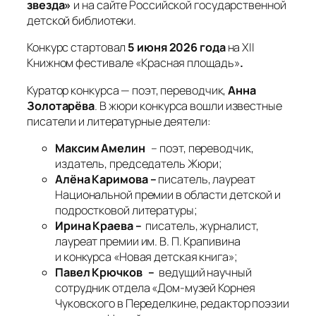
звезда»
и на сайте Российской государственной
детской библиотеки.
Конкурс стартовал
5 июня 2026 года
на XII
Книжном фестивале «Красная площадь»
.
Куратор конкурса — поэт, переводчик,
Анна
Золотарёва
. В жюри конкурса вошли известные
писатели и литературные деятели:
Максим
Амелин
– поэт, переводчик,
издатель, председатель Жюри;
Алёна
Каримова –
писатель, лауреат
Национальной премии в области детской и
подростковой литературы;
Ирина
Краева –
писатель,
журналист,
лауреат премии им. В. П. Крапивина
и конкурса «Новая детская книга»;
Павел
Крючков
–
ведущий научный
сотрудник отдела «Дом-музей Корнея
Чуковского в Переделкине, редактор поэзии