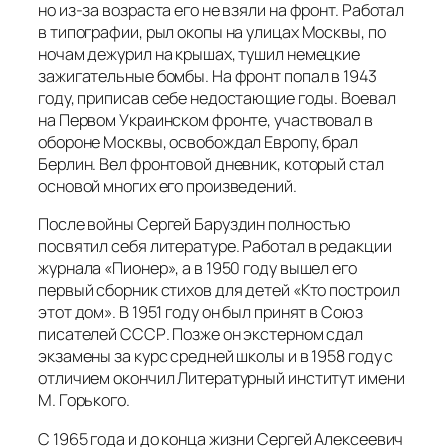
но из-за возраста его не взяли на фронт. Работал
в типографии, рыл окопы на улицах Москвы, по
ночам дежурил на крышах, тушил немецкие
зажигательные бомбы. На фронт попал в 1943
году, приписав себе недостающие годы. Воевал
на Первом Украинском фронте, участвовал в
обороне Москвы, освобождал Европу, брал
Берлин. Вел фронтовой дневник, который стал
основой многих его произведений.
После войны Сергей Баруздин полностью
посвятил себя литературе. Работал в редакции
журнала «Пионер», а в 1950 году вышел его
первый сборник стихов для детей «Кто построил
этот дом». В 1951 году он был принят в Союз
писателей СССР. Позже он экстерном сдал
экзамены за курс средней школы и в 1958 году с
отличием окончил Литературный институт имени
М. Горького.
С 1965 года и до конца жизни Сергей Алексеевич