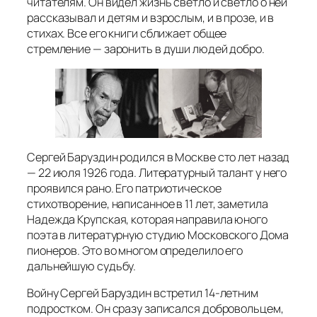
читателям. Он видел жизнь светло и светло о ней
рассказывал и детям и взрослым, и в прозе, и в
стихах. Все его книги сближает общее
стремление — заронить в души людей добро.
Сергей Баруздин родился в Москве сто лет назад
— 22 июля 1926 года. Литературный талант у него
проявился рано. Его патриотическое
стихотворение, написанное в 11 лет, заметила
Надежда Крупская, которая направила юного
поэта в литературную студию Московского Дома
пионеров. Это во многом определило его
дальнейшую судьбу.
Войну Сергей Баруздин встретил 14-летним
подростком. Он сразу записался добровольцем,