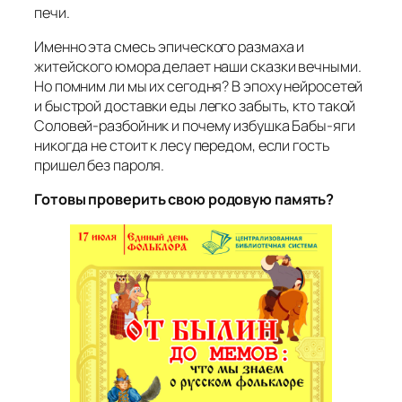
печи.
Именно эта смесь эпического размаха и
житейского юмора делает наши сказки вечными.
Но помним ли мы их сегодня? В эпоху нейросетей
и быстрой доставки еды легко забыть, кто такой
Соловей-разбойник и почему избушка Бабы-яги
никогда не стоит к лесу передом, если гость
пришел без пароля.
Готовы проверить свою родовую память?