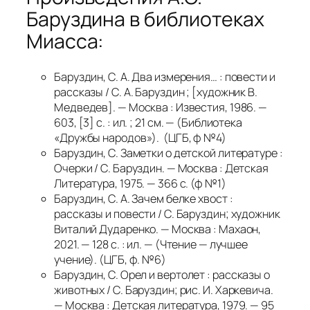
Баруздина в библиотеках
Миасса:
Баруздин, С. А. Два измерения… : повести и
рассказы / С. А. Баруздин ; [художник В.
Медведев]. — Москва : Известия, 1986. —
603, [3] с. : ил. ; 21 см. — (Библиотека
«Дружбы народов»). (ЦГБ, ф №4)
Баруздин, С. Заметки о детской литературе :
Очерки / С. Баруздин. — Москва : Детская
Литература, 1975. — 366 с. (ф №1)
Баруздин, С. А. Зачем белке хвост :
рассказы и повести / С. Баруздин; художник
Виталий Дударенко. — Москва : Махаон,
2021. — 128 с. : ил. — (Чтение — лучшее
учение). (ЦГБ, ф. №6)
Баруздин, С.
Орел и вертолет : рассказы о
животных / С. Баруздин; рис. И. Харкевича.
— Москва : Детская литература, 1979. — 95