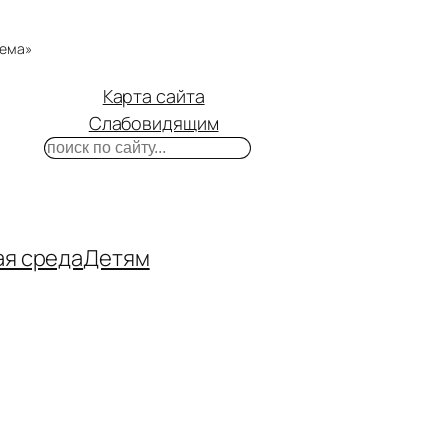
тема»
Карта сайта
Слабовидящим
Поиск
m
ube
нтакте
ая среда
Детям