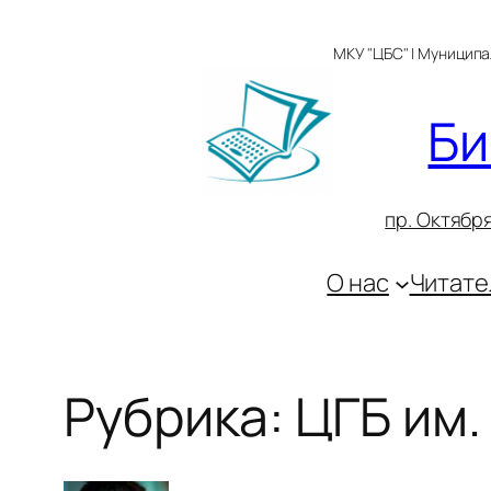
Перейти
к
МКУ "ЦБС" | Муницип
содержимому
Би
пр. Октября
О нас
Читате
Рубрика:
ЦГБ им.