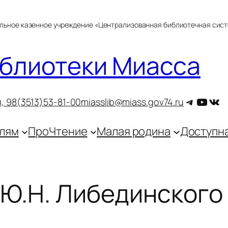
альное казенное учреждение «Централизованная библиотечная сис
блиотеки Миасса
Telegra
YouT
ВКо
, 9
8(3513)53-81-00
miasslib@miass.gov74.ru
лям
ПроЧтение
Малая родина
Доступн
 Ю.Н. Либединского