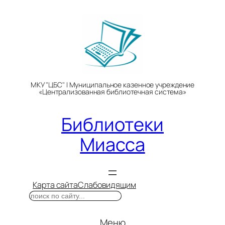
Перейти
к
содержимому
МКУ "ЦБС" | Муниципальное казенное учреждение
«Централизованная библиотечная система»
Библиотеки
Миасса
Карта сайта
Слабовидящим
Поиск
Меню