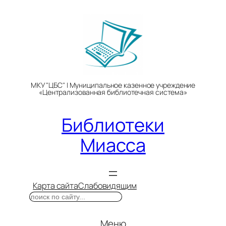
Перейти
к
содержимому
МКУ "ЦБС" | Муниципальное казенное учреждение
«Централизованная библиотечная система»
Библиотеки
Миасса
Карта сайта
Слабовидящим
Поиск
Меню