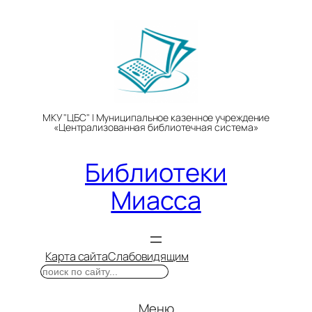
Перейти
к
содержимому
МКУ "ЦБС" | Муниципальное казенное учреждение
«Централизованная библиотечная система»
Библиотеки
Миасса
Карта сайта
Слабовидящим
Поиск
Меню