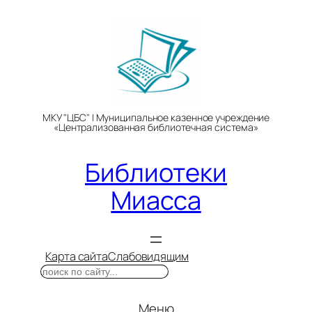
Перейти
к
содержимому
МКУ "ЦБС" | Муниципальное казенное учреждение
«Централизованная библиотечная система»
Библиотеки
Миасса
Карта сайта
Слабовидящим
Поиск
Меню