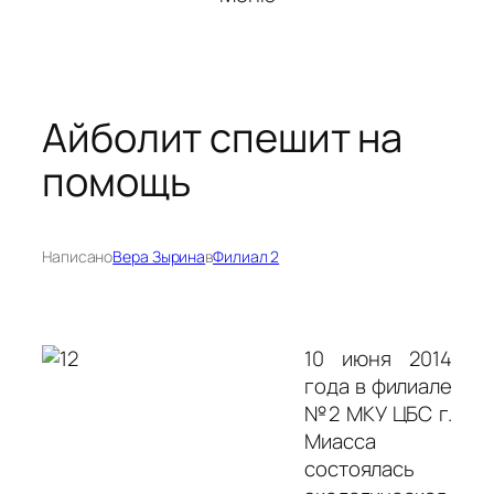
Айболит спешит на
помощь
Написано
Вера Зырина
в
Филиал 2
10 июня 201
4
года в филиале
№2 МКУ ЦБС г.
Миасса
состоялась