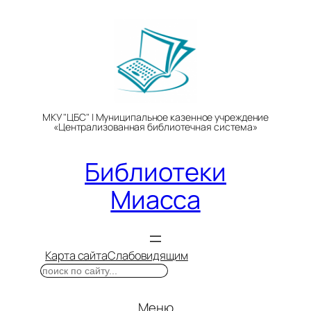
Перейти
к
содержимому
МКУ "ЦБС" | Муниципальное казенное учреждение
«Централизованная библиотечная система»
Библиотеки
Миасса
Карта сайта
Слабовидящим
Поиск
Меню