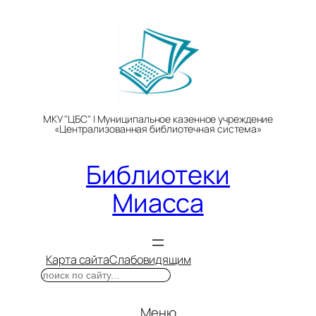
Перейти
к
содержимому
МКУ "ЦБС" | Муниципальное казенное учреждение
«Централизованная библиотечная система»
Библиотеки
Миасса
Карта сайта
Слабовидящим
Поиск
Меню