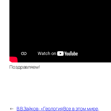
Поздравляем!
←
В.В.Зайков: «Геология
Все в этом мире,