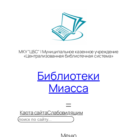
Перейти
к
содержимому
МКУ "ЦБС" | Муниципальное казенное учреждение
«Централизованная библиотечная система»
Библиотеки
Миасса
Карта сайта
Слабовидящим
Поиск
Меню