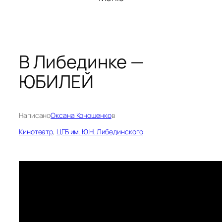
В Либединке —
ЮБИЛЕЙ
Написано
Оксана Коношенко
в
Кинотеатр
, 
ЦГБ им. Ю.Н. Либединского