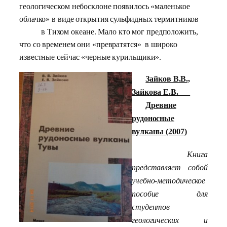
геологическом небосклоне появилось «маленькое
облачко» в виде открытия сульфидных термитников
в Тихом океане. Мало кто мог предположить,
что со временем они «превратятся» в широко
известные сейчас «черные курильщики».
Зайков В.В.,
Зайкова Е.В.
Древние
рудоносные
вулканы (2007)
Книга
представляет собой
учебно-методическое
пособие для
студентов
геологических и