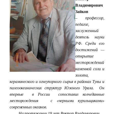
Владимирович
Зайков
–
профессор,
педагог,
заслуженный
деятель науки
РФ. Среди его
достижений —
открытие
месторождений
каменной соли и
золота,
керамического и огнеупорного сырья в районах Тувы и
палеоокеанических структур Южного Урала. Он
впервые в России сопоставил колчеданные
месторождения с «черными курильщиками»
современных океанов.
На протяжении 19 лет Виктор Владимирович