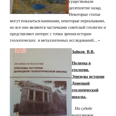
существовали
десятилетие назад.
Некоторые статьи
могут показаться наивными, некоторые нереальными,
но все они являются частичками советской геологии и
представляют интерес с точки зрения истории
геологических и металлогенных исследований…»
Зайков В.В.
Полвека в
геологии.
Эпизоды истории
Донецкой
геологической
школы.
На судьбе
выпускников