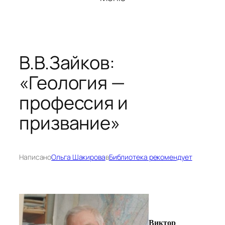
В.В.Зайков:
«Геология —
профессия и
призвание»
Написано
Ольга Шакирова
в
Библиотека рекомендует
Виктор