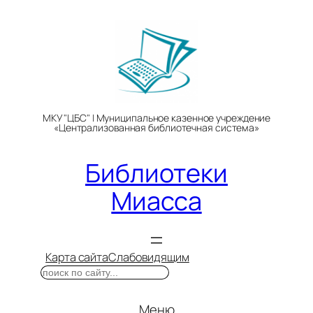
Перейти
к
содержимому
МКУ "ЦБС" | Муниципальное казенное учреждение
«Централизованная библиотечная система»
Библиотеки
Миасса
Карта сайта
Слабовидящим
Поиск
Меню